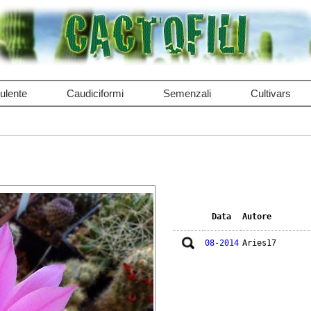
ulente
Caudiciformi
Semenzali
Cultivars
Data
Autore
08-2014
Aries17