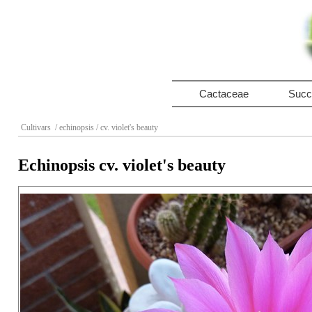
Cactaceae
Succ
Cultivars
/ echinopsis
/ cv. violet's beauty
Echinopsis cv. violet's beauty