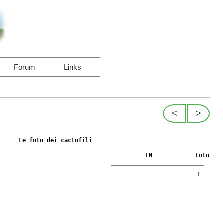
Forum
Links
<
>
Le foto dei cactofili
FN
Foto
1