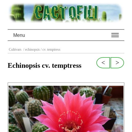
Menu
Cultivars
/ echinopsis
/ cv. temptress
<
>
Echinopsis cv. temptress