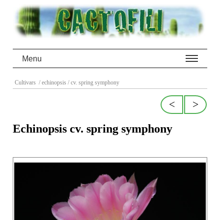
Menu
Cultivars
/ echinopsis
/ cv. spring symphony
<
>
Echinopsis cv. spring symphony