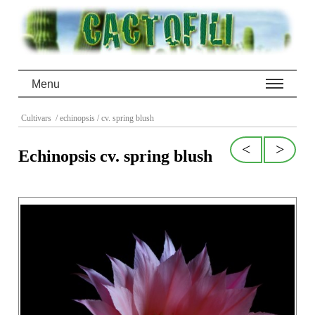
Menu
Cultivars
/ echinopsis
/ cv. spring blush
<
>
Echinopsis cv. spring blush