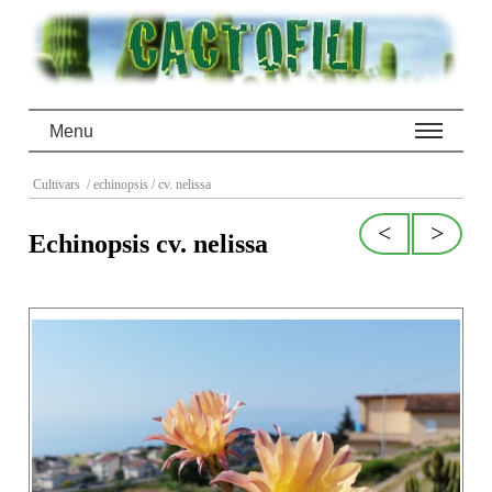
Menu
Cultivars
/ echinopsis
/ cv. nelissa
<
>
Echinopsis cv. nelissa