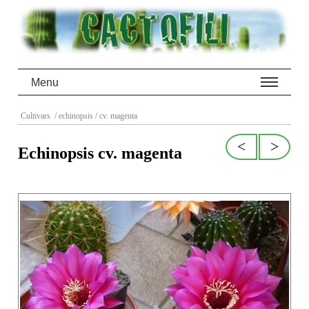
Menu
Cultivars
/ echinopsis
/ cv. magenta
<
>
Echinopsis cv. magenta