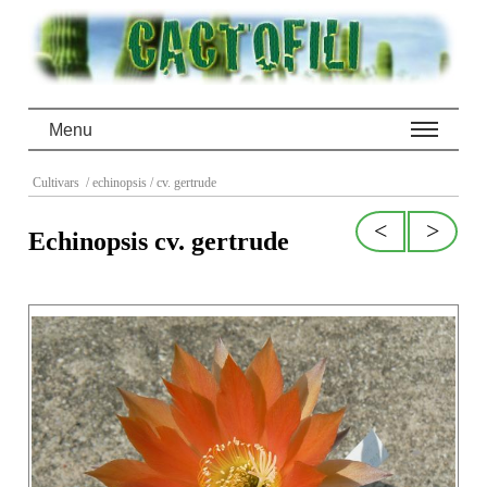
Menu
Cultivars
/ echinopsis
/ cv. gertrude
<
>
Echinopsis cv. gertrude