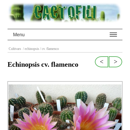
Menu
Cultivars
/ echinopsis
/ cv. flamenco
<
>
Echinopsis cv. flamenco