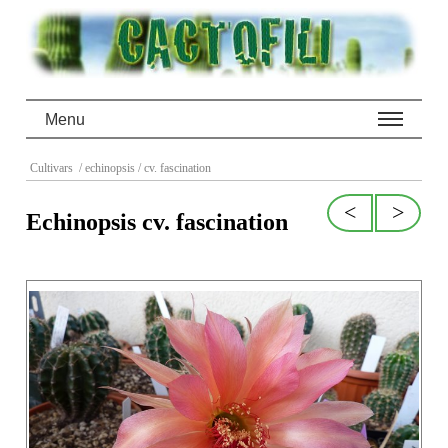
Menu
Cultivars
/ echinopsis
/ cv. fascination
<
>
Echinopsis cv. fascination