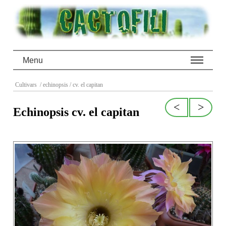
Menu
Cultivars
/ echinopsis
/ cv. el capitan
<
>
Echinopsis cv. el capitan