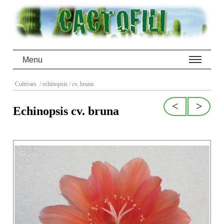
Menu
Cultivars
/ echinopsis
/ cv. bruna
<
>
Echinopsis cv. bruna