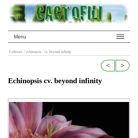
Menu
Cultivars
/ echinopsis
/ cv. beyond infinity
<
>
Echinopsis cv. beyond infinity