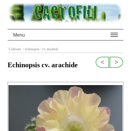
Menu
Cultivars
/ echinopsis
/ cv. arachide
<
>
Echinopsis cv. arachide