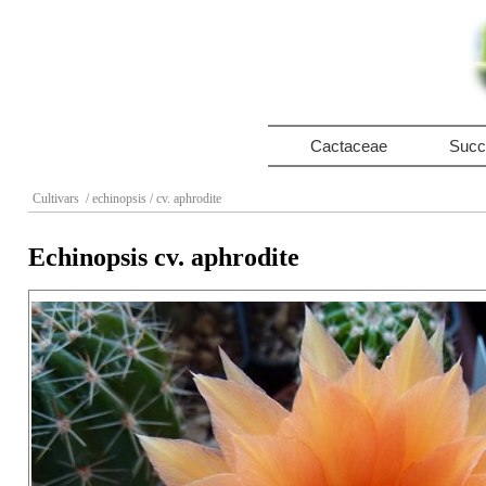
Cactaceae
Succ
Cultivars
/ echinopsis
/ cv. aphrodite
Echinopsis cv. aphrodite