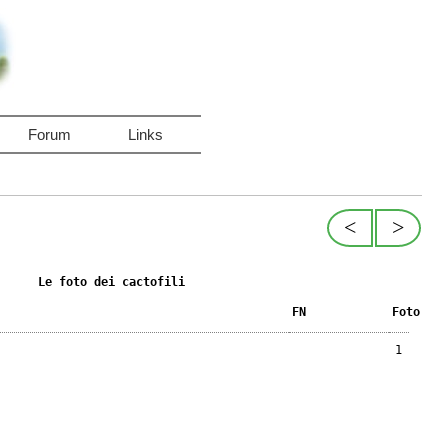
Forum
Links
<
>
Le foto dei cactofili
FN
Foto
1