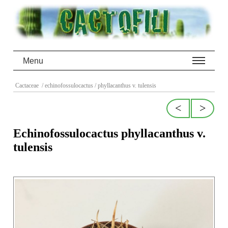
Menu
Cactaceae
/ echinofossulocactus
/ phyllacanthus v. tulensis
<
>
Echinofossulocactus phyllacanthus v.
tulensis