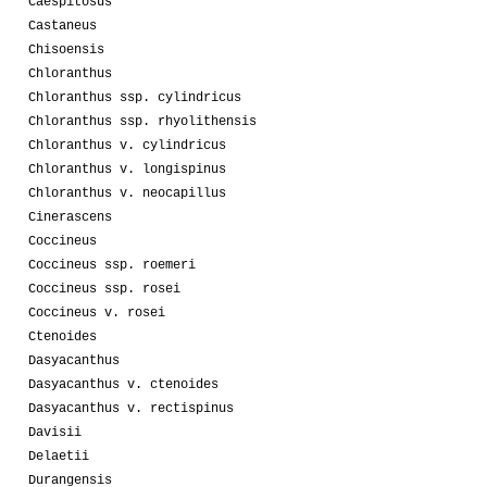
Caespitosus
Castaneus
Chisoensis
Chloranthus
Chloranthus ssp. cylindricus
Chloranthus ssp. rhyolithensis
Chloranthus v. cylindricus
Chloranthus v. longispinus
Chloranthus v. neocapillus
Cinerascens
Coccineus
Coccineus ssp. roemeri
Coccineus ssp. rosei
Coccineus v. rosei
Ctenoides
Dasyacanthus
Dasyacanthus v. ctenoides
Dasyacanthus v. rectispinus
Davisii
Delaetii
Durangensis