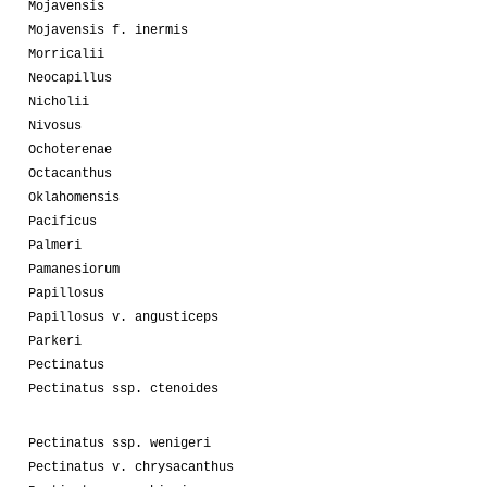
Mojavensis
Mojavensis f. inermis
Morricalii
Neocapillus
Nicholii
Nivosus
Ochoterenae
Octacanthus
Oklahomensis
Pacificus
Palmeri
Pamanesiorum
Papillosus
Papillosus v. angusticeps
Parkeri
Pectinatus
Pectinatus ssp. ctenoides
Pectinatus ssp. wenigeri
Pectinatus v. chrysacanthus