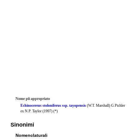
Nome piì appropriato
Echinocereus stoloniferus ssp. tayopensis
(W.T. Marshall) G.Pichler
ex N.P. Taylor (1997) (*)
Sinonimi
Nomenclaturali