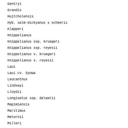
Gentryi
Grandis
Huitcholensis
Hyb. salm-dickyanus x scheerii
Klapperi
Knippelianus
Knippelianus ssp. kruegeri
Knippelianus ssp. reyesii
Knippelianus v. kruegeri
Knippelianus v. reyesii
Laui
Laui cv. Syowa
Leucanthus
Lindsayi
Lloydii
Longisetus ssp. delaetii
Mapimiensis
Maritimus
Metornii
Milleri