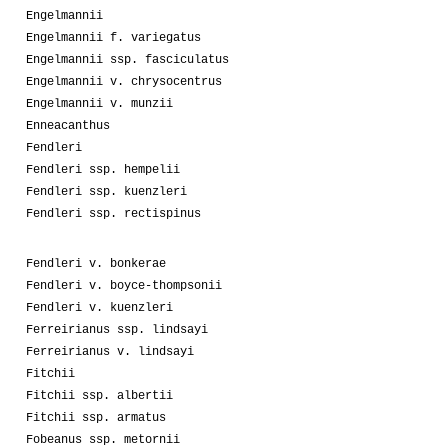
Engelmannii
Engelmannii f. variegatus
Engelmannii ssp. fasciculatus
Engelmannii v. chrysocentrus
Engelmannii v. munzii
Enneacanthus
Fendleri
Fendleri ssp. hempelii
Fendleri ssp. kuenzleri
Fendleri ssp. rectispinus
Fendleri v. bonkerae
Fendleri v. boyce-thompsonii
Fendleri v. kuenzleri
Ferreirianus ssp. lindsayi
Ferreirianus v. lindsayi
Fitchii
Fitchii ssp. albertii
Fitchii ssp. armatus
Fobeanus ssp. metornii