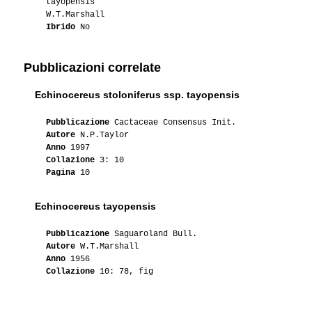
tayopensis
W.T.Marshall
Ibrido
No
Pubblicazioni correlate
Echinocereus stoloniferus ssp. tayopensis
Pubblicazione
Cactaceae Consensus Init.
Autore
N.P.Taylor
Anno
1997
Collazione
3: 10
Pagina
10
Echinocereus tayopensis
Pubblicazione
Saguaroland Bull.
Autore
W.T.Marshall
Anno
1956
Collazione
10: 78, fig