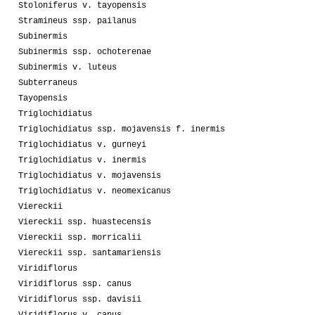
Stoloniferus v. tayopensis
Stramineus ssp. pailanus
Subinermis
Subinermis ssp. ochoterenae
Subinermis v. luteus
Subterraneus
Tayopensis
Triglochidiatus
Triglochidiatus ssp. mojavensis f. inermis
Triglochidiatus v. gurneyi
Triglochidiatus v. inermis
Triglochidiatus v. mojavensis
Triglochidiatus v. neomexicanus
Viereckii
Viereckii ssp. huastecensis
Viereckii ssp. morricalii
Viereckii ssp. santamariensis
Viridiflorus
Viridiflorus ssp. canus
Viridiflorus ssp. davisii
Viridiflorus v. canus