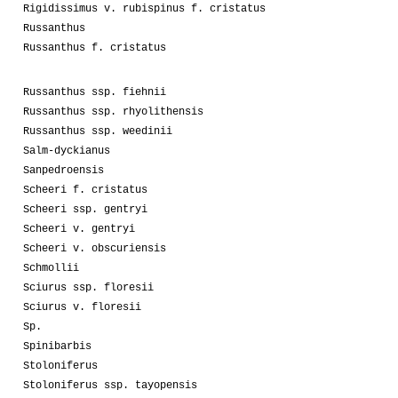
Rigidissimus v. rubispinus f. cristatus
Russanthus
Russanthus f. cristatus
Russanthus ssp. fiehnii
Russanthus ssp. rhyolithensis
Russanthus ssp. weedinii
Salm-dyckianus
Sanpedroensis
Scheeri f. cristatus
Scheeri ssp. gentryi
Scheeri v. gentryi
Scheeri v. obscuriensis
Schmollii
Sciurus ssp. floresii
Sciurus v. floresii
Sp.
Spinibarbis
Stoloniferus
Stoloniferus ssp. tayopensis