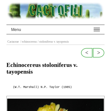
Menu
Cactaceae
/ echinocereus
/ stoloniferus v. tayopensis
<
>
Echinocereus stoloniferus v.
tayopensis
(W.T. Marshall) N.P. Taylor (1985)