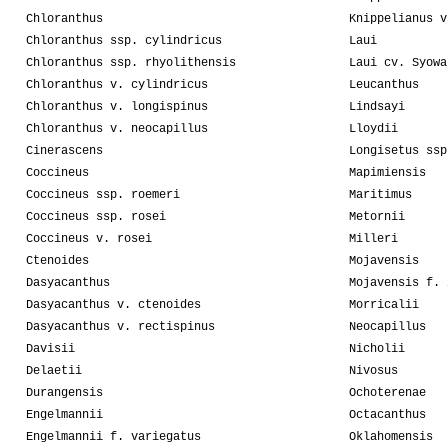
Chloranthus
Knippelianus v
Chloranthus ssp. cylindricus
Laui
Chloranthus ssp. rhyolithensis
Laui cv. Syowa
Chloranthus v. cylindricus
Leucanthus
Chloranthus v. longispinus
Lindsayi
Chloranthus v. neocapillus
Lloydii
Cinerascens
Longisetus ssp
Coccineus
Mapimiensis
Coccineus ssp. roemeri
Maritimus
Coccineus ssp. rosei
Metornii
Coccineus v. rosei
Milleri
Ctenoides
Mojavensis
Dasyacanthus
Mojavensis f. 
Dasyacanthus v. ctenoides
Morricalii
Dasyacanthus v. rectispinus
Neocapillus
Davisii
Nicholii
Delaetii
Nivosus
Durangensis
Ochoterenae
Engelmannii
Octacanthus
Engelmannii f. variegatus
Oklahomensis