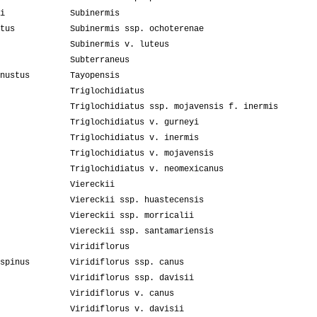
i
Subinermis
tus
Subinermis ssp. ochoterenae
Subinermis v. luteus
Subterraneus
nustus
Tayopensis
Triglochidiatus
Triglochidiatus ssp. mojavensis f. inermis
Triglochidiatus v. gurneyi
Triglochidiatus v. inermis
Triglochidiatus v. mojavensis
Triglochidiatus v. neomexicanus
Viereckii
Viereckii ssp. huastecensis
Viereckii ssp. morricalii
Viereckii ssp. santamariensis
Viridiflorus
spinus
Viridiflorus ssp. canus
Viridiflorus ssp. davisii
Viridiflorus v. canus
Viridiflorus v. davisii