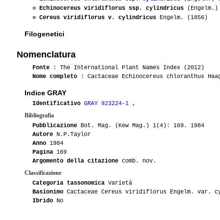
≡
Echinocereus viridiflorus ssp. cylindricus
(Engelm.) 
≡
Cereus viridiflorus v. cylindricus
Engelm. (1856)
Filogenetici
Nomenclatura
Fonte
: The International Plant Names Index (2012)
Nome completo
: Cactaceae Echinocereus chloranthus Haag
Indice GRAY
Identificativo
GRAY 923224-1
,
Bibliografia
Pubblicazione
Bot. Mag. (Kew Mag.) 1(4): 169. 1984
Autore
N.P.Taylor
Anno
1984
Pagina
169
Argomento della citazione
comb. nov.
Classificazione
Categoria tassonomica
Varietà
Basionimo
Cactaceae Cereus viridiflorus Engelm. var. c
Ibrido
No