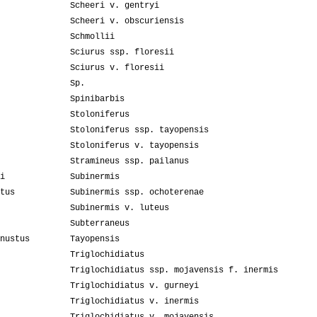
Scheeri v. gentryi
Scheeri v. obscuriensis
Schmollii
Sciurus ssp. floresii
Sciurus v. floresii
Sp.
Spinibarbis
Stoloniferus
Stoloniferus ssp. tayopensis
Stoloniferus v. tayopensis
Stramineus ssp. pailanus
i
Subinermis
tus
Subinermis ssp. ochoterenae
Subinermis v. luteus
Subterraneus
nustus
Tayopensis
Triglochidiatus
Triglochidiatus ssp. mojavensis f. inermis
Triglochidiatus v. gurneyi
Triglochidiatus v. inermis