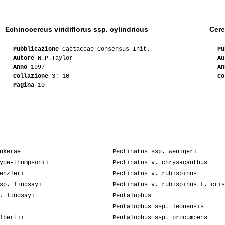
Echinocereus viridiflorus ssp. cylindricus
Cere
Pubblicazione
Cactaceae Consensus Init.
Pu
Autore
N.P.Taylor
Au
Anno
1997
An
Collazione
3: 10
Co
Pagina
10
nkerae
Pectinatus ssp. wenigeri
yce-thompsonii
Pectinatus v. chrysacanthus
enzleri
Pectinatus v. rubispinus
sp. lindsayi
Pectinatus v. rubispinus f. cris
. lindsayi
Pentalophus
Pentalophus ssp. leonensis
lbertii
Pentalophus ssp. procumbens