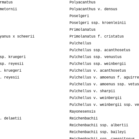
rmatus
Polyacanthus
metornii
Polyacanthus v. densus
Poselgeri
Poselgeri ssp. kroenleinii
Primolanatus
yanus x scheerii
Primolanatus f. cristatus
Pulchellus
Pulchellus ssp. acanthosetus
sp. kruegeri
Pulchellus ssp. venustus
sp. reyesii
Pulchellus ssp. weinbergii
. kruegeri
Pulchellus v. acanthosetus
. reyesii
Pulchellus v. amoenus f. aguirre
Pulchellus v. amoenus ssp. vetus
Pulchellus v. sharpii
Pulchellus v. weinbergii
Pulchellus v. weinbergii ssp. ve
Rayonesensis
. delaetii
Reichenbachii
Reichenbachii ssp. albertii
Reichenbachii ssp. baileyi