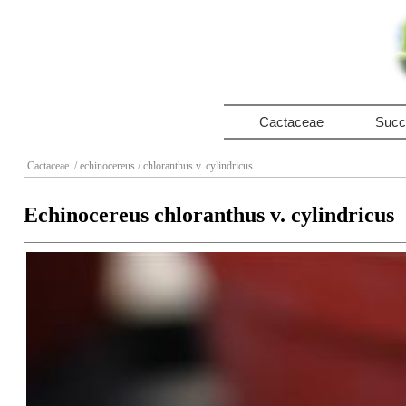
Cactaceae
Succ
Cactaceae
/ echinocereus
/ chloranthus v. cylindricus
Echinocereus chloranthus v. cylindricus