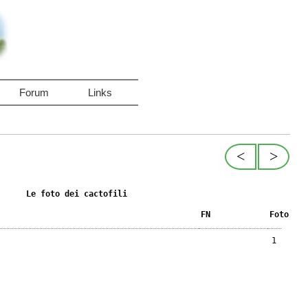
Forum
Links
<
>
Le foto dei cactofili
FN
Foto
1