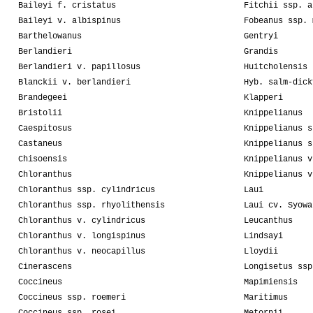
Baileyi f. cristatus
Fitchii ssp. a
Baileyi v. albispinus
Fobeanus ssp. 
Barthelowanus
Gentryi
Berlandieri
Grandis
Berlandieri v. papillosus
Huitcholensis
Blanckii v. berlandieri
Hyb. salm-dick
Brandegeei
Klapperi
Bristolii
Knippelianus
Caespitosus
Knippelianus s
Castaneus
Knippelianus s
Chisoensis
Knippelianus v
Chloranthus
Knippelianus v
Chloranthus ssp. cylindricus
Laui
Chloranthus ssp. rhyolithensis
Laui cv. Syowa
Chloranthus v. cylindricus
Leucanthus
Chloranthus v. longispinus
Lindsayi
Chloranthus v. neocapillus
Lloydii
Cinerascens
Longisetus ssp
Coccineus
Mapimiensis
Coccineus ssp. roemeri
Maritimus