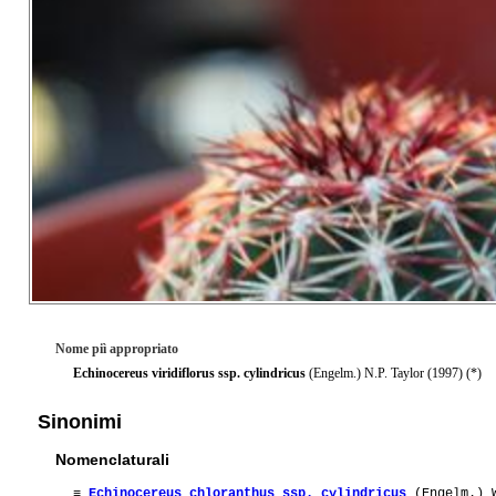
Nome piì appropriato
Echinocereus viridiflorus ssp. cylindricus
(Engelm.) N.P. Taylor (1997) (*)
Sinonimi
Nomenclaturali
≡
Echinocereus chloranthus ssp. cylindricus
(Engelm.) W