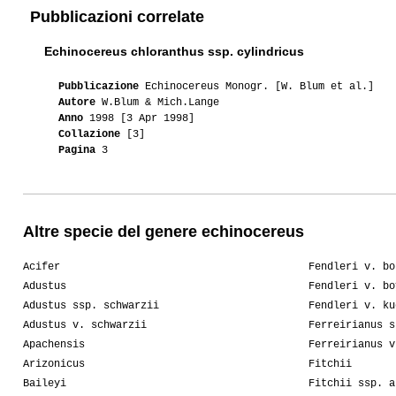
Pubblicazioni correlate
Echinocereus chloranthus ssp. cylindricus
Pubblicazione
Echinocereus Monogr. [W. Blum et al.]
Autore
W.Blum & Mich.Lange
Anno
1998 [3 Apr 1998]
Collazione
[3]
Pagina
3
Altre specie del genere echinocereus
Acifer
Fendleri v. bo
Adustus
Fendleri v. bo
Adustus ssp. schwarzii
Fendleri v. ku
Adustus v. schwarzii
Ferreirianus s
Apachensis
Ferreirianus v
Arizonicus
Fitchii
Baileyi
Fitchii ssp. a