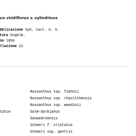
us viridiflorus v. cylindricus
bblicazione
Syn. Cact. U. S.
tore
Engelm.
no
1856
llazione
22
Russanthus ssp. fiehnii
Russanthus ssp. rhyolithensis
Russanthus ssp. weedinii
tatus
Salm-dyckianus
Sanpedroensis
Scheeri f. cristatus
Scheeri ssp. gentryi