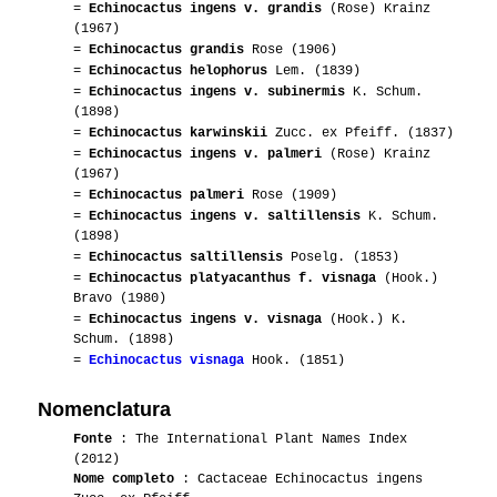
=
Echinocactus ingens v. grandis
(Rose) Krainz
(1967)
=
Echinocactus grandis
Rose (1906)
=
Echinocactus helophorus
Lem. (1839)
=
Echinocactus ingens v. subinermis
K. Schum.
(1898)
=
Echinocactus karwinskii
Zucc. ex Pfeiff. (1837)
=
Echinocactus ingens v. palmeri
(Rose) Krainz
(1967)
=
Echinocactus palmeri
Rose (1909)
=
Echinocactus ingens v. saltillensis
K. Schum.
(1898)
=
Echinocactus saltillensis
Poselg. (1853)
=
Echinocactus platyacanthus f. visnaga
(Hook.)
Bravo (1980)
=
Echinocactus ingens v. visnaga
(Hook.) K.
Schum. (1898)
=
Echinocactus visnaga
Hook. (1851)
Nomenclatura
Fonte
: The International Plant Names Index
(2012)
Nome completo
: Cactaceae Echinocactus ingens