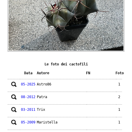
Le foto dei cactofili
Data
Autore
FN
Foto
05-2025
Astro86
1
08-2012
Patra
2
03-2011
Trix
1
05-2009
Maristella
1