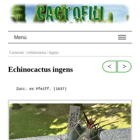
Menu
Cactaceae
/ echinocactus
/ ingens
<
>
Echinocactus ingens
Zucc. ex Pfeiff. (1837)