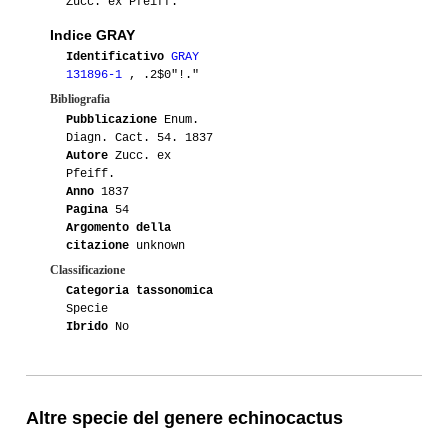
Zucc. ex Pfeiff.
Indice GRAY
Identificativo
GRAY
131896-1
, .2$0"!."
Bibliografia
Pubblicazione
Enum.
Diagn. Cact. 54. 1837
Autore
Zucc. ex
Pfeiff.
Anno
1837
Pagina
54
Argomento della
citazione
unknown
Classificazione
Categoria tassonomica
Specie
Ibrido
No
Altre specie del genere echinocactus