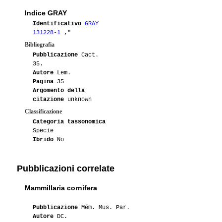
08-2014
Luca
1
Indice GRAY
Identificativo
GRAY
07-2014
Luca
1
SB123
131228-1
,"
Bibliografia
07-2014
Lakota
1
Pubblicazione
Cact.
35.
02-2014
Lakota
4
Autore
Lem.
Pagina
35
Argomento della
01-2014
Lakota
1
citazione
unknown
Classificazione
09-2011
Ange
1
Categoria tassonomica
Specie
08-2010
Africanmind
1
Ibrido
No
08-2008
Antonietta
3
Pubblicazioni correlate
03-2008
Odino_84
1
Mammillaria cornifera
08-2007
Antonietta
2
Pubblicazione
Mém. Mus. Par.
Autore
DC.