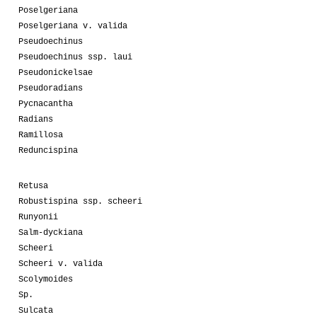
Poselgeriana
Poselgeriana v. valida
Pseudoechinus
Pseudoechinus ssp. laui
Pseudonickelsae
Pseudoradians
Pycnacantha
Radians
Ramillosa
Reduncispina
Retusa
Robustispina ssp. scheeri
Runyonii
Salm-dyckiana
Scheeri
Scheeri v. valida
Scolymoides
Sp.
Sulcata