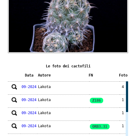
Le foto dei cactofili
Data
Autore
FN
Foto
09-2024
Lakota
4
09-2024
Lakota
1
Z186
09-2024
Lakota
1
09-2024
Lakota
1
ORB3.31