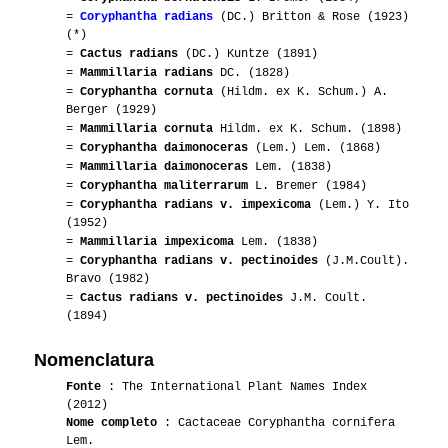
=
Coryphantha radians
(DC.) Britton & Rose (1923)
(*)
01-2017
Sanchez
1
=
Cactus radians
(DC.) Kuntze (1891)
=
Mammillaria radians
DC. (1828)
08-2017
Aikea
2
=
Coryphantha cornuta
(Hildm. ex K. Schum.) A.
Berger (1929)
08-2016
Raffaele77
1
=
Mammillaria cornuta
Hildm. ex K. Schum. (1898)
=
Coryphantha daimonoceras
(Lem.) Lem. (1868)
08-2016
Luca
2
=
Mammillaria daimonoceras
Lem. (1838)
=
Coryphantha maliterrarum
L. Bremer (1984)
=
Coryphantha radians v. impexicoma
(Lem.) Y. Ito
07-2016
Aikea
1
(1952)
=
Mammillaria impexicoma
Lem. (1838)
08-2015
Lakota
2
=
Coryphantha radians v. pectinoides
(J.M.Coult).
Bravo (1982)
08-2015
Lakota
1
ORB3.31
=
Cactus radians v. pectinoides
J.M. Coult.
(1894)
07-2015
Luca
2
Nomenclatura
01-2014
Lakota
3
PAN233
Fonte
: The International Plant Names Index
(2012)
01-2014
Lakota
1
Nome completo
: Cactaceae Coryphantha cornifera
Lem.