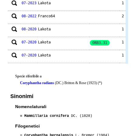
07-2023
Lakota
1
08-2022
Franco64
2
08-2020
Lakota
1
07-2020
Lakota
1
ORB3.31
07-2020
Lakota
1
03-2020
Lakota
1
Specie riferibile a
03-2020
Lakota
1
ORB3.31
Coryphantha radians
(DC.) Britton & Rose (1923) (*)
03-2020
Lakota
1
Sinonimi
Nomenclaturali
03-2020
Lakota
1
Z186
≡
Mammillaria cornifera
DC. (1828)
03-2020
Lakota
1
PAN233
Filogenetici
07-2018
Lakota
5
=
Coryphantha bernalensis
L. Bremer (1984)