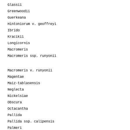
Glassii
Greenwoodii
Guerkeana
Hintoniorum v. geoffreyi
Ibrido
Kracikii
Longicornis
Macromeris
Macromeris ssp. runyonii
Macromeris v. runyonii
Magentae
Maiz-tablasensis
Neglecta
Nickelsiae
Obscura
Octacantha
Pallida
Pallida ssp. calipensis
Palmeri