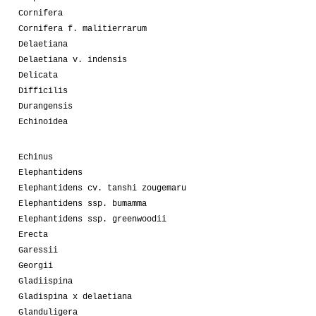
Cornifera
Cornifera f. malitierrarum
Delaetiana
Delaetiana v. indensis
Delicata
Difficilis
Durangensis
Echinoidea
Echinus
Elephantidens
Elephantidens cv. tanshi zougemaru
Elephantidens ssp. bumamma
Elephantidens ssp. greenwoodii
Erecta
Garessii
Georgii
Gladiispina
Gladispina x delaetiana
Glanduligera