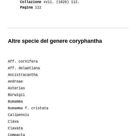
Collazione
xvii. (1828) 112.
Pagina
112
Altre specie del genere coryphantha
Aff. cornifera
Aff. delaetiana
Ancistracantha
Andreae
Asterias
Borwigii
Bumamma
Bumamma f. cristata
Calipensis
Clava
Clavata
Compacta