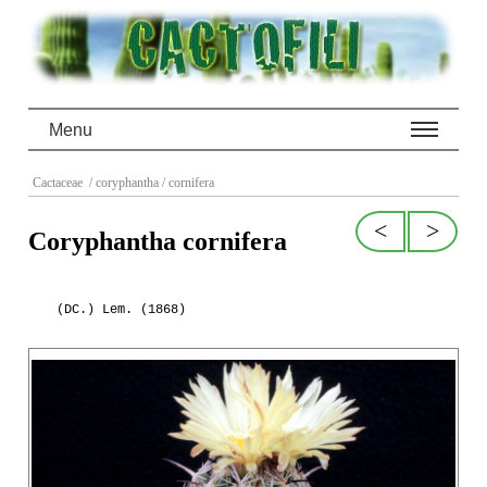
Menu
Cactaceae
/ coryphantha
/ cornifera
<
>
Coryphantha cornifera
(DC.) Lem. (1868)