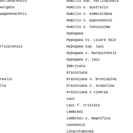
vallenarensis
Humilis ssp. variispinata
vulgata
Humilis v. australis
wagenknechtii
Humilis v. esmeraldana
Humilis v. paposoensis
Humilis v. tenuissima
Hypogaea
Hypogaea cv. Lizard Skin
rrizalensis
Hypogaea ssp. laui
Hypogaea v. barquitensis
Hypogaea v. laui
Imbricata
Krainziana
realis
Krainziana v. brunispina
lla
Krainziana v. scopulina
Krainziana x cinerea
Laui
Laui f. cristata
Lembckei
Lembckei v. magnifica
Leonensis
Longistaminea