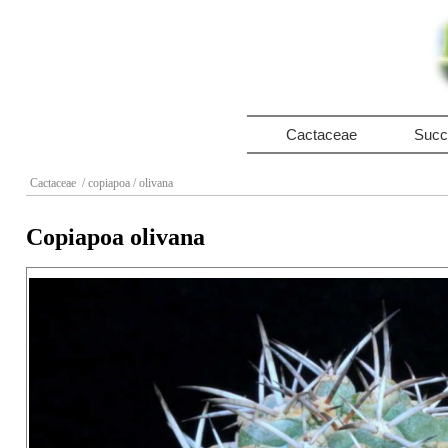
Cactaceae
Succ
Cactaceae
/ copiapoa
/ olivana
Copiapoa olivana