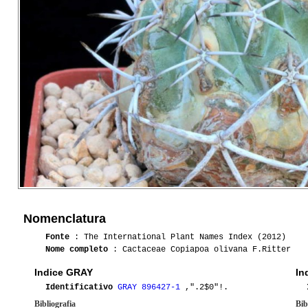
Nomenclatura
Fonte
: The International Plant Names Index (2012)
Nome completo
: Cactaceae Copiapoa olivana F.Ritter
Indice GRAY
In
Identificativo
GRAY 896427-1
,".2$0"!.
Bibliografia
Bib