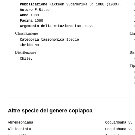
Pubblicazione
Kakteen Südamerika 3: 1088 (1980).
Autore
F.Ritter
Anno
1980
Pagina
1088
Argomento della citazione
tax. nov.
Classificazione
Cla
Categoria tassonomica
Specie
Ibrido
No
Distribuzione
Dis
Chile.
Tip
Altre specie del genere copiapoa
Ahremephiana
Coquimbana v. 
Alticostata
Coquimbana v. 