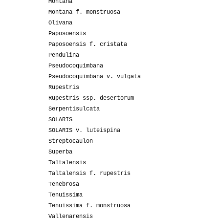
Montana
Montana f. monstruosa
Olivana
Paposoensis
Paposoensis f. cristata
Pendulina
Pseudocoquimbana
Pseudocoquimbana v. vulgata
Rupestris
Rupestris ssp. desertorum
Serpentisulcata
SOLARIS
SOLARIS v. luteispina
Streptocaulon
Superba
Taltalensis
Taltalensis f. rupestris
Tenebrosa
Tenuissima
Tenuissima f. monstruosa
Vallenarensis