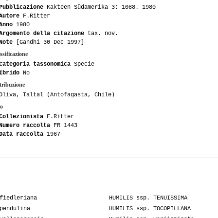
Pubblicazione
Kakteen Südamerika 3: 1088. 1980
Autore
F.Ritter
Anno
1980
Argomento della citazione
tax. nov.
Note
[Gandhi 30 Dec 1997]
ssificazione
Categoria tassonomica
Specie
Ibrido
No
tribuzione
Oliva, Taltal (Antofagasta, Chile)
o
Collezionista
F.Ritter
Numero raccolta
FR 1443
Data raccolta
1967
fiedleriana
HUMILIS ssp. TENUISSIMA
pendulina
HUMILIS ssp. TOCOPILLANA