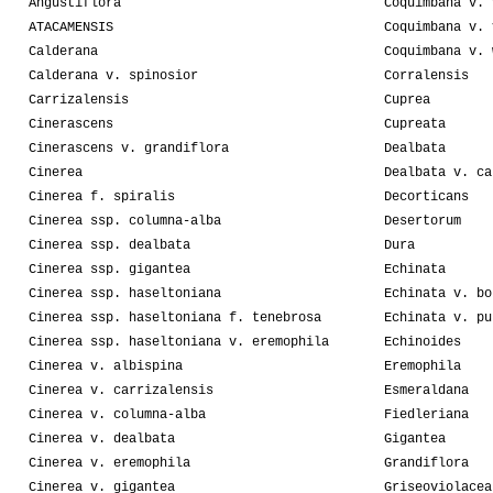
Angustiflora
Coquimbana v. 
ATACAMENSIS
Coquimbana v. 
Calderana
Coquimbana v. 
Calderana v. spinosior
Corralensis
Carrizalensis
Cuprea
Cinerascens
Cupreata
Cinerascens v. grandiflora
Dealbata
Cinerea
Dealbata v. ca
Cinerea f. spiralis
Decorticans
Cinerea ssp. columna-alba
Desertorum
Cinerea ssp. dealbata
Dura
Cinerea ssp. gigantea
Echinata
Cinerea ssp. haseltoniana
Echinata v. bo
Cinerea ssp. haseltoniana f. tenebrosa
Echinata v. pu
Cinerea ssp. haseltoniana v. eremophila
Echinoides
Cinerea v. albispina
Eremophila
Cinerea v. carrizalensis
Esmeraldana
Cinerea v. columna-alba
Fiedleriana
Cinerea v. dealbata
Gigantea
Cinerea v. eremophila
Grandiflora
Cinerea v. gigantea
Griseoviolacea