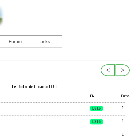
Forum
Links
<
>
Le foto dei cactofili
FN
Foto
1
L816
1
L816
1