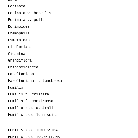
Echinata
Echinata v. borealis
Echinata v. pulla
Echinoides
Eremophila
Esmeraldana
Fiedleriana
Gigantea
Grandiflora
Griseoviolacea
Haseltoniana
Haseltoniana f. tenebrosa
Humilis
Humilis f. cristata
Humilis f. monstruosa
Humilis ssp. australis
Humilis ssp. longispina
HUMILIS ssp. TENUISSIMA
HUMILIS ssp. TOCOPILLANA