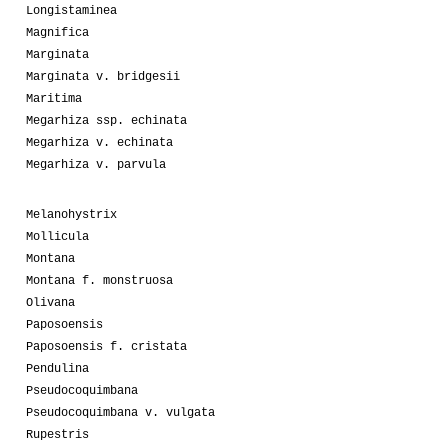
Longistaminea
Magnifica
Marginata
Marginata v. bridgesii
Maritima
Megarhiza ssp. echinata
Megarhiza v. echinata
Megarhiza v. parvula
Melanohystrix
Mollicula
Montana
Montana f. monstruosa
Olivana
Paposoensis
Paposoensis f. cristata
Pendulina
Pseudocoquimbana
Pseudocoquimbana v. vulgata
Rupestris