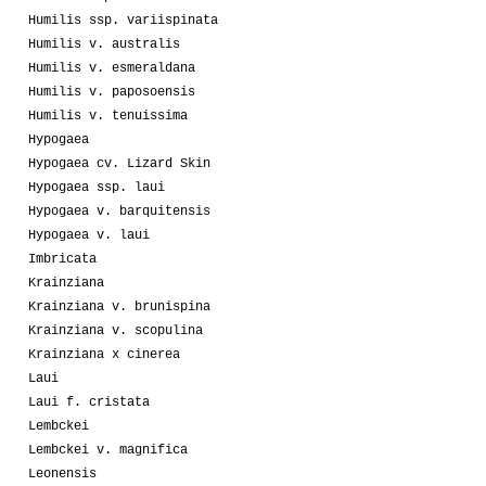
Humilis ssp. variispinata
Humilis v. australis
Humilis v. esmeraldana
Humilis v. paposoensis
Humilis v. tenuissima
Hypogaea
Hypogaea cv. Lizard Skin
Hypogaea ssp. laui
Hypogaea v. barquitensis
Hypogaea v. laui
Imbricata
Krainziana
Krainziana v. brunispina
Krainziana v. scopulina
Krainziana x cinerea
Laui
Laui f. cristata
Lembckei
Lembckei v. magnifica
Leonensis