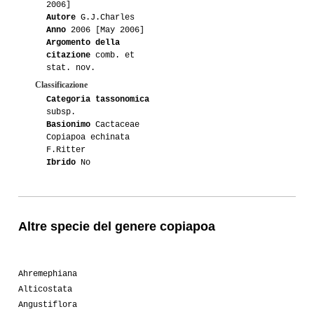
2006]
Autore
G.J.Charles
Anno
2006 [May 2006]
Argomento della
citazione
comb. et
stat. nov.
Classificazione
Categoria tassonomica
subsp.
Basionimo
Cactaceae
Copiapoa echinata
F.Ritter
Ibrido
No
Altre specie del genere copiapoa
Ahremephiana
Alticostata
Angustiflora