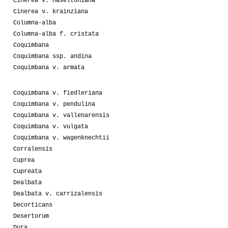
Cinerea v. haseltoniana
Cinerea v. krainziana
Columna-alba
Columna-alba f. cristata
Coquimbana
Coquimbana ssp. andina
Coquimbana v. armata
Coquimbana v. fiedleriana
Coquimbana v. pendulina
Coquimbana v. vallenarensis
Coquimbana v. vulgata
Coquimbana v. wagenknechtii
Corralensis
Cuprea
Cupreata
Dealbata
Dealbata v. carrizalensis
Decorticans
Desertorum
Dura