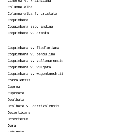
Cinerea v. krainziana
Columna-alba
Columna-alba f. cristata
Coquimbana
Coquimbana ssp. andina
Coquimbana v. armata
Coquimbana v. fiedleriana
Coquimbana v. pendulina
Coquimbana v. vallenarensis
Coquimbana v. vulgata
Coquimbana v. wagenknechtii
Corralensis
Cuprea
Cupreata
Dealbata
Dealbata v. carrizalensis
Decorticans
Desertorum
Dura