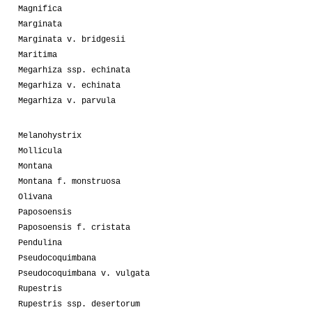
Magnifica
Marginata
Marginata v. bridgesii
Maritima
Megarhiza ssp. echinata
Megarhiza v. echinata
Megarhiza v. parvula
Melanohystrix
Mollicula
Montana
Montana f. monstruosa
Olivana
Paposoensis
Paposoensis f. cristata
Pendulina
Pseudocoquimbana
Pseudocoquimbana v. vulgata
Rupestris
Rupestris ssp. desertorum