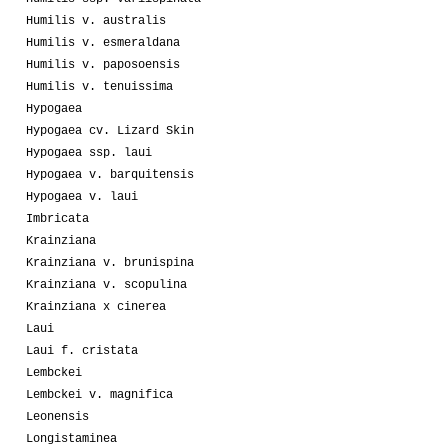
Humilis v. australis
Humilis v. esmeraldana
Humilis v. paposoensis
Humilis v. tenuissima
Hypogaea
Hypogaea cv. Lizard Skin
Hypogaea ssp. laui
Hypogaea v. barquitensis
Hypogaea v. laui
Imbricata
Krainziana
Krainziana v. brunispina
Krainziana v. scopulina
Krainziana x cinerea
Laui
Laui f. cristata
Lembckei
Lembckei v. magnifica
Leonensis
Longistaminea