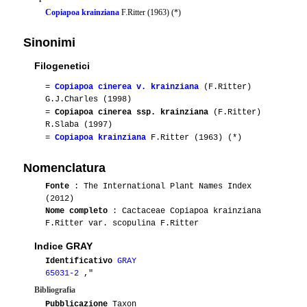
Copiapoa krainziana
F.Ritter (1963) (*)
Sinonimi
Filogenetici
=
Copiapoa cinerea v. krainziana
(F.Ritter)
G.J.Charles (1998)
=
Copiapoa cinerea ssp. krainziana
(F.Ritter)
R.Slaba (1997)
=
Copiapoa krainziana
F.Ritter (1963) (*)
Nomenclatura
Fonte
: The International Plant Names Index
(2012)
Nome completo
: Cactaceae Copiapoa krainziana
F.Ritter var. scopulina F.Ritter
Indice GRAY
Identificativo
GRAY
65031-2
,"
Bibliografia
Pubblicazione
Taxon