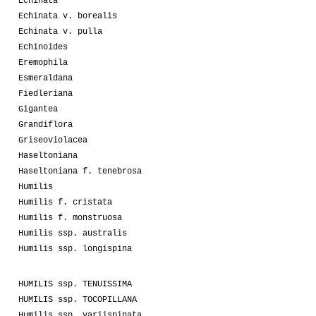
Echinata
Echinata v. borealis
Echinata v. pulla
Echinoides
Eremophila
Esmeraldana
Fiedleriana
Gigantea
Grandiflora
Griseoviolacea
Haseltoniana
Haseltoniana f. tenebrosa
Humilis
Humilis f. cristata
Humilis f. monstruosa
Humilis ssp. australis
Humilis ssp. longispina
HUMILIS ssp. TENUISSIMA
HUMILIS ssp. TOCOPILLANA
Humilis ssp. variispinata