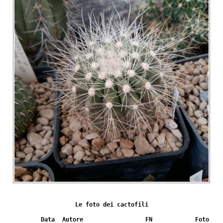
Le foto dei cactofili
Data
Autore
FN
Foto