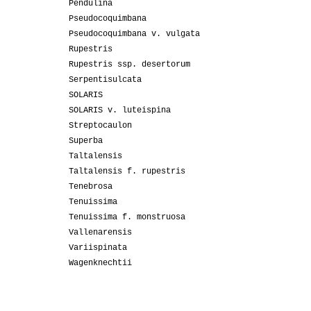
Pendulina
Pseudocoquimbana
Pseudocoquimbana v. vulgata
Rupestris
Rupestris ssp. desertorum
Serpentisulcata
SOLARIS
SOLARIS v. luteispina
Streptocaulon
Superba
Taltalensis
Taltalensis f. rupestris
Tenebrosa
Tenuissima
Tenuissima f. monstruosa
Vallenarensis
Variispinata
Wagenknechtii