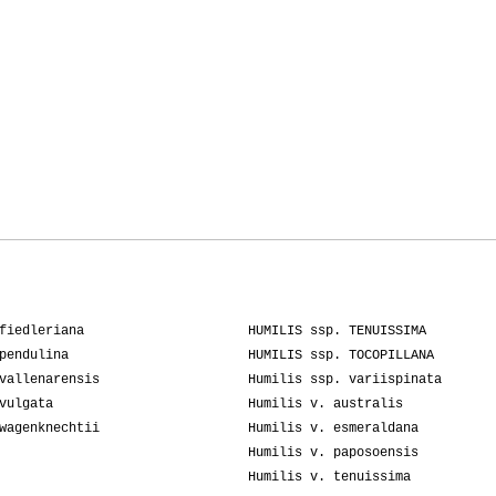
fiedleriana
HUMILIS ssp. TENUISSIMA
pendulina
HUMILIS ssp. TOCOPILLANA
vallenarensis
Humilis ssp. variispinata
vulgata
Humilis v. australis
wagenknechtii
Humilis v. esmeraldana
Humilis v. paposoensis
Humilis v. tenuissima