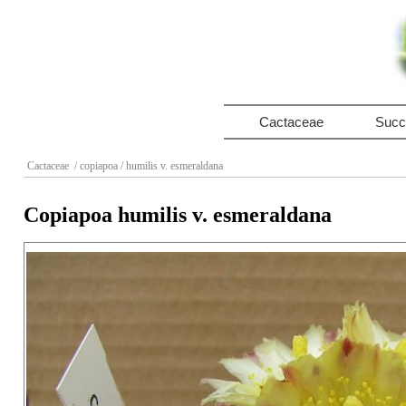
Cactaceae
Succ
Cactaceae
/ copiapoa
/ humilis v. esmeraldana
Copiapoa humilis v. esmeraldana