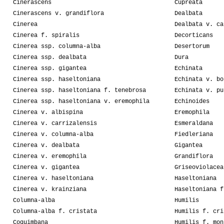
Cinerascens
Cupreata
Cinerascens v. grandiflora
Dealbata
Cinerea
Dealbata v. ca
Cinerea f. spiralis
Decorticans
Cinerea ssp. columna-alba
Desertorum
Cinerea ssp. dealbata
Dura
Cinerea ssp. gigantea
Echinata
Cinerea ssp. haseltoniana
Echinata v. bo
Cinerea ssp. haseltoniana f. tenebrosa
Echinata v. pu
Cinerea ssp. haseltoniana v. eremophila
Echinoides
Cinerea v. albispina
Eremophila
Cinerea v. carrizalensis
Esmeraldana
Cinerea v. columna-alba
Fiedleriana
Cinerea v. dealbata
Gigantea
Cinerea v. eremophila
Grandiflora
Cinerea v. gigantea
Griseoviolacea
Cinerea v. haseltoniana
Haseltoniana
Cinerea v. krainziana
Haseltoniana f
Columna-alba
Humilis
Columna-alba f. cristata
Humilis f. cri
Coquimbana
Humilis f. mon