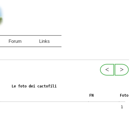
Forum
Links
<
>
Le foto dei cactofili
FN
Foto
1