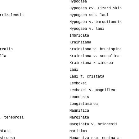
Hypogaea
Hypogaea cv. Lizard Skin
rrizalensis
Hypogaea ssp. laui
Hypogaea v. barquitensis
Hypogaea v. laui
Imbricata
Krainziana
realis
Krainziana v. brunispina
lla
Krainziana v. scopulina
Krainziana x cinerea
Laui
Laui f. cristata
Lembckei
Lembckei v. magnifica
Leonensis
Longistaminea
Magnifica
. tenebrosa
Marginata
Marginata v. bridgesii
stata
Maritima
struosa
Megarhiza ssp. echinata