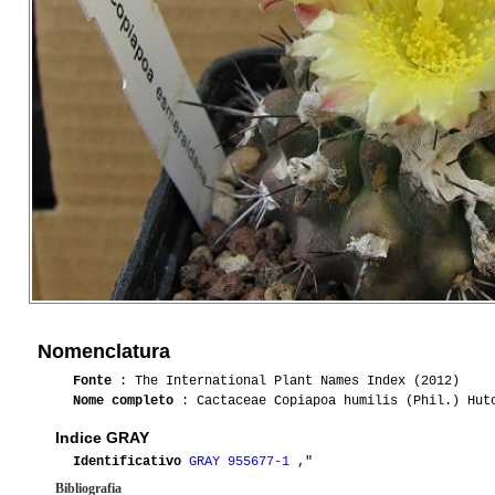
Nomenclatura
Fonte
: The International Plant Names Index (2012)
Nome completo
: Cactaceae Copiapoa humilis (Phil.) Hutc
Indice GRAY
Identificativo
GRAY 955677-1
,"
Bibliografia