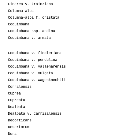
Cinerea v. krainziana
Columna-alba
Columna-alba f. cristata
Coquimbana
Coquimbana ssp. andina
Coquimbana v. armata
Coquimbana v. fiedleriana
Coquimbana v. pendulina
Coquimbana v. vallenarensis
Coquimbana v. vulgata
Coquimbana v. wagenknechtii
Corralensis
Cuprea
Cupreata
Dealbata
Dealbata v. carrizalensis
Decorticans
Desertorum
Dura