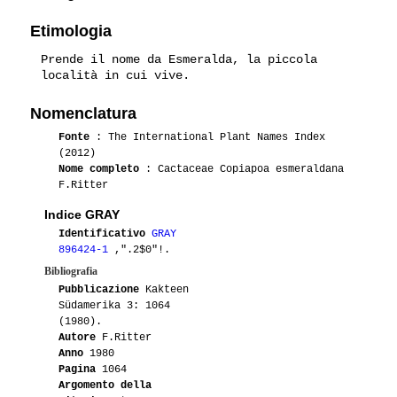
08-2008
Antonietta
3
Etimologia
07-2008
Chef 56
5
Prende il nome da Esmeralda, la piccola
località in cui vive.
06-2008
Chef 56
2
Nomenclatura
04-2007
Cactus
2
Fonte
: The International Plant Names Index
(2012)
Nome completo
: Cactaceae Copiapoa esmeraldana
F.Ritter
Indice GRAY
Identificativo
GRAY
896424-1
,".2$0"!.
Bibliografia
Pubblicazione
Kakteen
Südamerika 3: 1064
(1980).
Autore
F.Ritter
Anno
1980
Pagina
1064
Argomento della