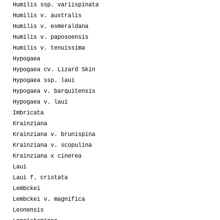
Humilis ssp. variispinata
Humilis v. australis
Humilis v. esmeraldana
Humilis v. paposoensis
Humilis v. tenuissima
Hypogaea
Hypogaea cv. Lizard Skin
Hypogaea ssp. laui
Hypogaea v. barquitensis
Hypogaea v. laui
Imbricata
Krainziana
Krainziana v. brunispina
Krainziana v. scopulina
Krainziana x cinerea
Laui
Laui f. cristata
Lembckei
Lembckei v. magnifica
Leonensis