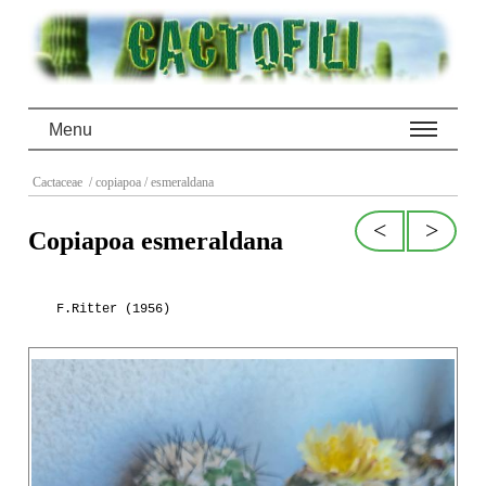
Menu
Cactaceae
/ copiapoa
/ esmeraldana
<
>
Copiapoa esmeraldana
F.Ritter (1956)