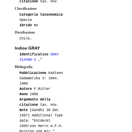
citazione
tax. nov.
Classificazione
Categoria tassonomica
Specie
Ibrido
No
Distribuzione
Chile.
Indice GRAY
Identificativo
GRAY
314368-2
,"
Bibliografia
Pubblicazione
Kakteen
Südamerika 3: 1064.
1980
Autore
F.Ritter
Anno
1980
Argomento della
citazione
tax. nov.
Note
[Gandhi 30 Dec
1997] Additional Type
data: "Entdeckt
1969¹von Herrn A.F.H.
Buining und mir."