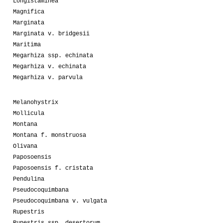
Longistaminea
Magnifica
Marginata
Marginata v. bridgesii
Maritima
Megarhiza ssp. echinata
Megarhiza v. echinata
Megarhiza v. parvula
Melanohystrix
Mollicula
Montana
Montana f. monstruosa
Olivana
Paposoensis
Paposoensis f. cristata
Pendulina
Pseudocoquimbana
Pseudocoquimbana v. vulgata
Rupestris