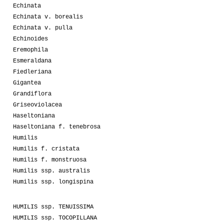
Echinata
Echinata v. borealis
Echinata v. pulla
Echinoides
Eremophila
Esmeraldana
Fiedleriana
Gigantea
Grandiflora
Griseoviolacea
Haseltoniana
Haseltoniana f. tenebrosa
Humilis
Humilis f. cristata
Humilis f. monstruosa
Humilis ssp. australis
Humilis ssp. longispina
HUMILIS ssp. TENUISSIMA
HUMILIS ssp. TOCOPILLANA