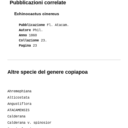
Pubblicazioni correlate
03-2011
Vale_
1
Echinocactus cinereus
02-2011
Chante
1
Pubblicazione
Fl. Atacam.
07-2010
Africanmind
1
Autore
Phil.
Anno
1860
07-2010
Africanmind
1
JO1264
Collazione
23.
Pagina
23
07-2010
Luca
1
06-2010
Big-star
1
KK610
Altre specie del genere copiapoa
06-2010
Big-star
1
KK611
06-2010
Big-star
1
OLV27
Ahremephiana
Alticostata
02-2010
Marinaia 63
1
Angustiflora
ATACAMENSIS
01-2009
Anonymous
1
Calderana
Calderana v. spinosior
09-2009
Pungigongolo
1