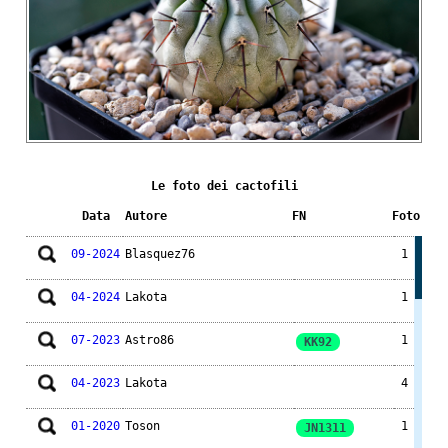
Le foto dei cactofili
Data
Autore
FN
Foto
09-2024
Blasquez76
1
04-2024
Lakota
1
07-2023
Astro86
1
KK92
04-2023
Lakota
4
01-2020
Toson
1
JN1311