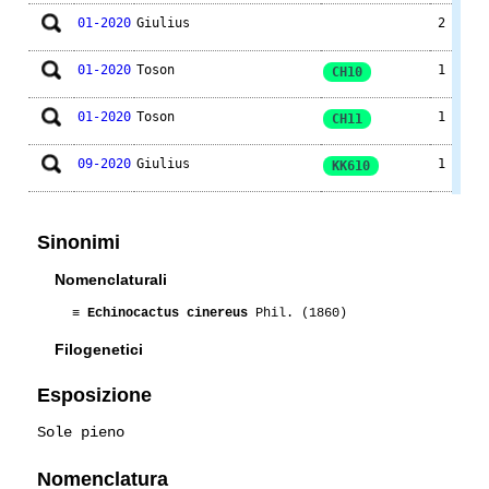
01-2020
Giulius
2
01-2020
Toson
1
CH10
01-2020
Toson
1
CH11
09-2020
Giulius
1
KK610
08-2020
Lakota
1
Sinonimi
08-2020
Korna85
2
Nomenclaturali
08-2020
Toson
2
BIG114
≡
Echinocactus cinereus
Phil. (1860)
Filogenetici
08-2020
Toson
1
KK610
Esposizione
08-2020
Toson
1
JN1311
Sole pieno
07-2020
Giulius
1
FK121
Nomenclatura