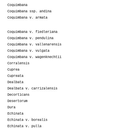
Coquimbana
Coquimbana ssp. andina
Coquimbana v. armata
Coquimbana v. fiedleriana
Coquimbana v. pendulina
Coquimbana v. vallenarensis
Coquimbana v. vulgata
Coquimbana v. wagenknechtii
Corralensis
Cuprea
Cupreata
Dealbata
Dealbata v. carrizalensis
Decorticans
Desertorum
Dura
Echinata
Echinata v. borealis
Echinata v. pulla