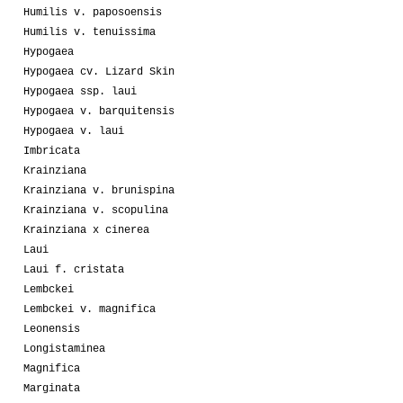
Humilis v. paposoensis
Humilis v. tenuissima
Hypogaea
Hypogaea cv. Lizard Skin
Hypogaea ssp. laui
Hypogaea v. barquitensis
Hypogaea v. laui
Imbricata
Krainziana
Krainziana v. brunispina
Krainziana v. scopulina
Krainziana x cinerea
Laui
Laui f. cristata
Lembckei
Lembckei v. magnifica
Leonensis
Longistaminea
Magnifica
Marginata