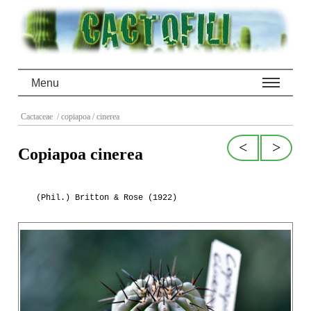
Menu
Cactaceae
/ copiapoa
/ cinerea
<
>
Copiapoa cinerea
(Phil.) Britton & Rose (1922)