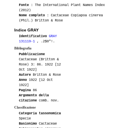
06-2020
Giulius
1
Fonte
: The International Plant Names Index
(2012)
04-2020
Tramontana23
1
Nome completo
: Cactaceae Copiapoa cinerea
(Phil.) Britton & Rose
04-2020
Lakota
4
Indice GRAY
Identificativo
GRAY
09-2019
Blasquez76
1
131119-1
, .2$0"!.
Bibliografia
06-2018
Blasquez76
1
Pubblicazione
Cactaceae (Britton &
09-2016
Gionny33
3
KK1735
Rose) 3: 86. 1922 [12
Oct 1922]
06-2016
Aikea
1
Autore
Britton & Rose
Anno
1922 [12 Oct
1922]
01-2015
Lakota
4
Pagina
86
Argomento della
01-2014
Tommaso76
1
citazione
comb. nov.
Classificazione
04-2014
Tommaso76
1
Categoria tassonomica
Specie
Basionimo
09-2013
Dario
Cactaceae
1
KK77