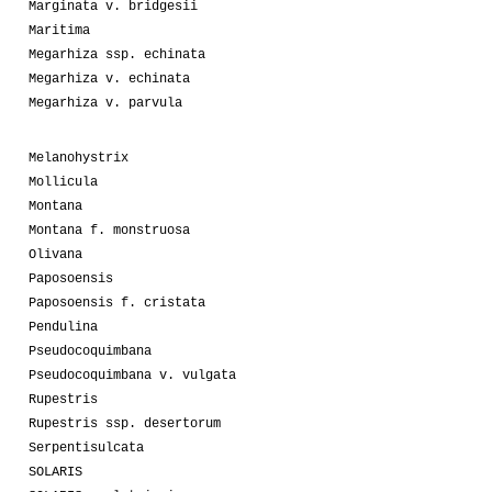
Marginata v. bridgesii
Maritima
Megarhiza ssp. echinata
Megarhiza v. echinata
Megarhiza v. parvula
Melanohystrix
Mollicula
Montana
Montana f. monstruosa
Olivana
Paposoensis
Paposoensis f. cristata
Pendulina
Pseudocoquimbana
Pseudocoquimbana v. vulgata
Rupestris
Rupestris ssp. desertorum
Serpentisulcata
SOLARIS