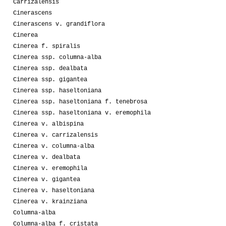
Carrizalensis
Cinerascens
09-2009
Anonymous
1
Cinerascens v. grandiflora
Cinerea
02-2009
Astro-sk
1
Cinerea f. spiralis
Cinerea ssp. columna-alba
02-2009
Anonymous
1
Cinerea ssp. dealbata
Cinerea ssp. gigantea
01-2008
Green
1
Cinerea ssp. haseltoniana
Cinerea ssp. haseltoniana f. tenebrosa
01-2008
Cactus
4
Cinerea ssp. haseltoniana v. eremophila
Cinerea v. albispina
08-2008
Paso
2
KK77
Cinerea v. carrizalensis
Cinerea v. columna-alba
03-2008
Chef 56
4
Cinerea v. dealbata
Cinerea v. eremophila
01-2007
Fegele
1
Cinerea v. gigantea
Cinerea v. haseltoniana
07-2007
Cactus
4
Cinerea v. krainziana
Columna-alba
Columna-alba f. cristata