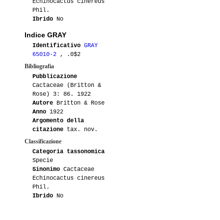
Echinocactus cinereus
Phil.
09-2012
Lakota
2
Ibrido
No
Indice GRAY
04-2012
Lakota
5
Identificativo
GRAY
65010-2
, .0$2
02-2012
Vichy320
2
Bibliografia
Pubblicazione
01-2012
Vichy320
1
Cactaceae (Britton &
Rose) 3: 86. 1922
01-2011
Big-star
1
OLV27
Autore
Britton & Rose
Anno
1922
01-2011
Big-star
1
KK610
Argomento della
citazione
tax. nov.
01-2011
Big-star
1
Classificazione
KK611
Categoria tassonomica
Specie
01-2011
Ray82
2
Sinonimo
Cactaceae
Echinocactus cinereus
04-2011
Maurillio
1
Phil.
Ibrido
No
03-2011
Tommaso76
1