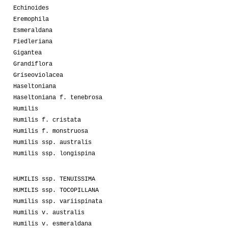
Echinoides
Eremophila
Esmeraldana
Fiedleriana
Gigantea
Grandiflora
Griseoviolacea
Haseltoniana
Haseltoniana f. tenebrosa
Humilis
Humilis f. cristata
Humilis f. monstruosa
Humilis ssp. australis
Humilis ssp. longispina
HUMILIS ssp. TENUISSIMA
HUMILIS ssp. TOCOPILLANA
Humilis ssp. variispinata
Humilis v. australis
Humilis v. esmeraldana