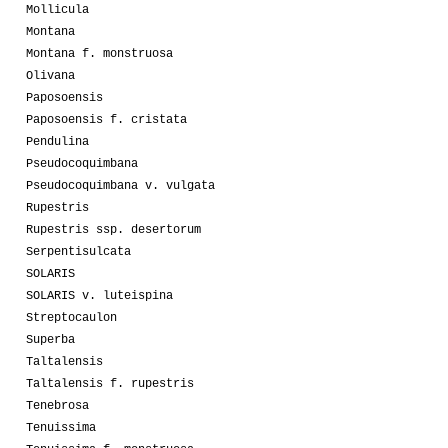
Mollicula
Montana
Montana f. monstruosa
Olivana
Paposoensis
Paposoensis f. cristata
Pendulina
Pseudocoquimbana
Pseudocoquimbana v. vulgata
Rupestris
Rupestris ssp. desertorum
Serpentisulcata
SOLARIS
SOLARIS v. luteispina
Streptocaulon
Superba
Taltalensis
Taltalensis f. rupestris
Tenebrosa
Tenuissima