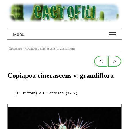
Menu
Cactaceae
/ copiapoa
/ cinerascens v. grandiflora
<
>
Copiapoa cinerascens v. grandiflora
(F. Ritter) A.E.Hoffmann (1989)