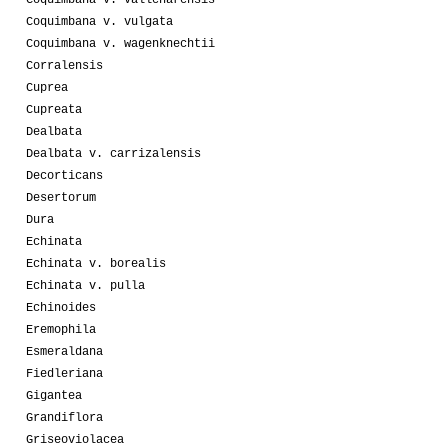
Coquimbana v. vallenarensis
Coquimbana v. vulgata
Coquimbana v. wagenknechtii
Corralensis
Cuprea
Cupreata
Dealbata
Dealbata v. carrizalensis
Decorticans
Desertorum
Dura
Echinata
Echinata v. borealis
Echinata v. pulla
Echinoides
Eremophila
Esmeraldana
Fiedleriana
Gigantea
Grandiflora
Griseoviolacea