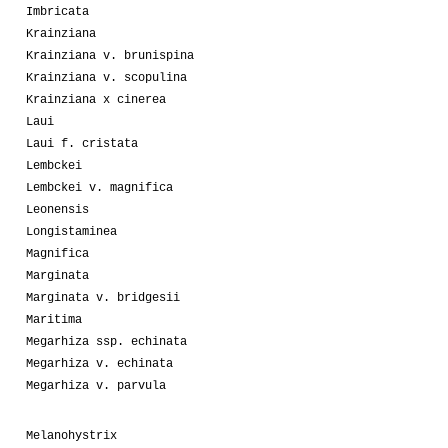
Imbricata
Krainziana
Krainziana v. brunispina
Krainziana v. scopulina
Krainziana x cinerea
Laui
Laui f. cristata
Lembckei
Lembckei v. magnifica
Leonensis
Longistaminea
Magnifica
Marginata
Marginata v. bridgesii
Maritima
Megarhiza ssp. echinata
Megarhiza v. echinata
Megarhiza v. parvula
Melanohystrix