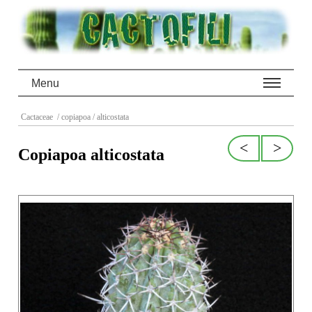
Menu
Cactaceae
/ copiapoa
/ alticostata
<
>
Copiapoa alticostata