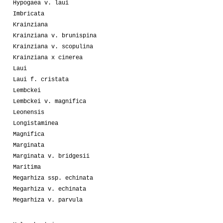
Hypogaea v. laui
Imbricata
Krainziana
Krainziana v. brunispina
Krainziana v. scopulina
Krainziana x cinerea
Laui
Laui f. cristata
Lembckei
Lembckei v. magnifica
Leonensis
Longistaminea
Magnifica
Marginata
Marginata v. bridgesii
Maritima
Megarhiza ssp. echinata
Megarhiza v. echinata
Megarhiza v. parvula