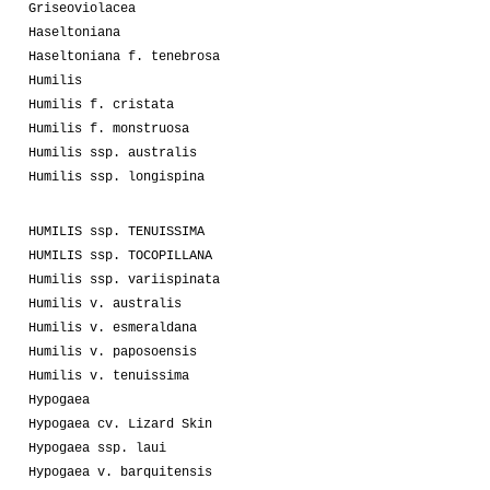
Griseoviolacea
Haseltoniana
Haseltoniana f. tenebrosa
Humilis
Humilis f. cristata
Humilis f. monstruosa
Humilis ssp. australis
Humilis ssp. longispina
HUMILIS ssp. TENUISSIMA
HUMILIS ssp. TOCOPILLANA
Humilis ssp. variispinata
Humilis v. australis
Humilis v. esmeraldana
Humilis v. paposoensis
Humilis v. tenuissima
Hypogaea
Hypogaea cv. Lizard Skin
Hypogaea ssp. laui
Hypogaea v. barquitensis