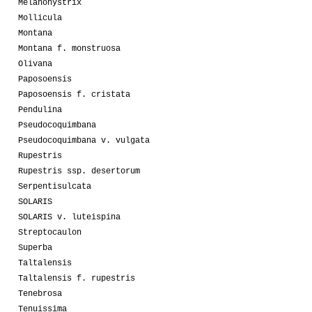
Melanohystrix
Mollicula
Montana
Montana f. monstruosa
Olivana
Paposoensis
Paposoensis f. cristata
Pendulina
Pseudocoquimbana
Pseudocoquimbana v. vulgata
Rupestris
Rupestris ssp. desertorum
Serpentisulcata
SOLARIS
SOLARIS v. luteispina
Streptocaulon
Superba
Taltalensis
Taltalensis f. rupestris
Tenebrosa
Tenuissima