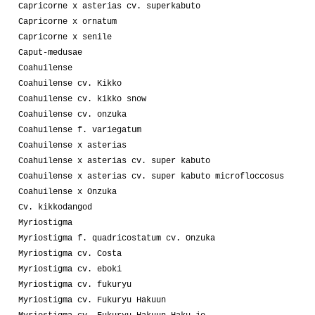
Capricorne x asterias cv. superkabuto
Capricorne x ornatum
Capricorne x senile
Caput-medusae
Coahuilense
Coahuilense cv. Kikko
Coahuilense cv. kikko snow
Coahuilense cv. onzuka
Coahuilense f. variegatum
Coahuilense x asterias
Coahuilense x asterias cv. super kabuto
Coahuilense x asterias cv. super kabuto microfloccosus
Coahuilense x Onzuka
Cv. kikkodangod
Myriostigma
Myriostigma f. quadricostatum cv. Onzuka
Myriostigma cv. Costa
Myriostigma cv. eboki
Myriostigma cv. fukuryu
Myriostigma cv. Fukuryu Hakuun