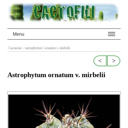
Menu
Cactaceae
/ astrophytum
/ ornatum v. mirbelii
<
>
Astrophytum ornatum v. mirbelii