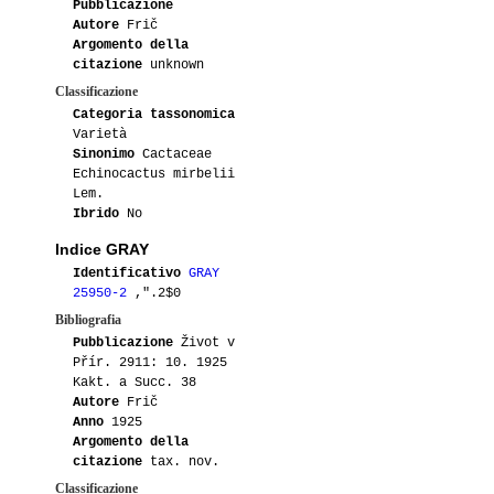
Pubblicazione
Autore
Frič
Argomento della
citazione
unknown
Classificazione
Categoria tassonomica
Varietà
Sinonimo
Cactaceae
Echinocactus mirbelii
Lem.
Ibrido
No
Indice GRAY
Identificativo
GRAY
25950-2
,".2$0
Bibliografia
Pubblicazione
Život v
Přír. 2911: 10. 1925
Kakt. a Succ. 38
Autore
Frič
Anno
1925
Argomento della
citazione
tax. nov.
Classificazione