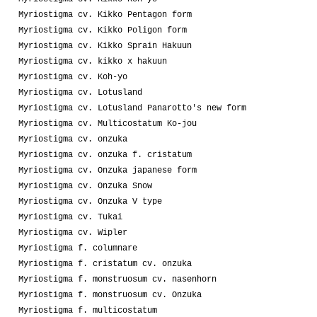
Myriostigma cv. Kikko Pentagon form
Myriostigma cv. Kikko Poligon form
Myriostigma cv. Kikko Sprain Hakuun
Myriostigma cv. kikko x hakuun
Myriostigma cv. Koh-yo
Myriostigma cv. Lotusland
Myriostigma cv. Lotusland Panarotto's new form
Myriostigma cv. Multicostatum Ko-jou
Myriostigma cv. onzuka
Myriostigma cv. onzuka f. cristatum
Myriostigma cv. Onzuka japanese form
Myriostigma cv. Onzuka Snow
Myriostigma cv. Onzuka V type
Myriostigma cv. Tukai
Myriostigma cv. Wipler
Myriostigma f. columnare
Myriostigma f. cristatum cv. onzuka
Myriostigma f. monstruosum cv. nasenhorn
Myriostigma f. monstruosum cv. Onzuka
Myriostigma f. multicostatum