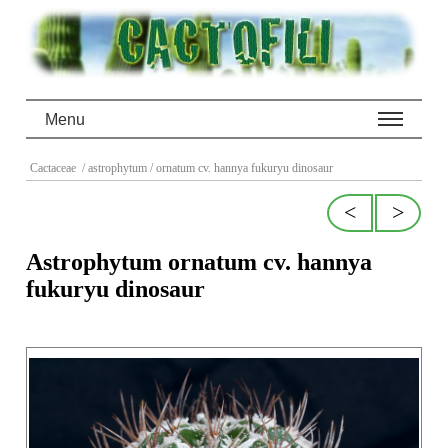
Menu
Cactaceae
/ astrophytum
/ ornatum cv. hannya fukuryu dinosaur
<
>
Astrophytum ornatum cv. hannya
fukuryu dinosaur