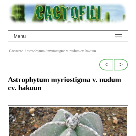
Menu
Cactaceae
/ astrophytum
/ myriostigma v. nudum cv. hakuun
<
>
Astrophytum myriostigma v. nudum
cv. hakuun