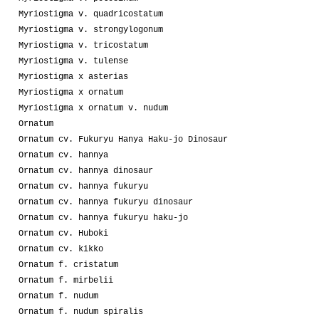
Myriostigma v. quadricostatum
Myriostigma v. strongylogonum
Myriostigma v. tricostatum
Myriostigma v. tulense
Myriostigma x asterias
Myriostigma x ornatum
Myriostigma x ornatum v. nudum
Ornatum
Ornatum cv. Fukuryu Hanya Haku-jo Dinosaur
Ornatum cv. hannya
Ornatum cv. hannya dinosaur
Ornatum cv. hannya fukuryu
Ornatum cv. hannya fukuryu dinosaur
Ornatum cv. hannya fukuryu haku-jo
Ornatum cv. Huboki
Ornatum cv. kikko
Ornatum f. cristatum
Ornatum f. mirbelii
Ornatum f. nudum
Ornatum f. nudum spiralis