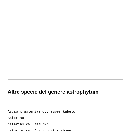
Altre specie del genere astrophytum
Ascap x asterias cv. super kabuto
Asterias
Asterias cv. AKABANA
Asterias cv. fukuryu star shape