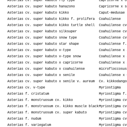
Asterias cv. super kabuto fly type
Capricorne x o
Asterias cv. super kabuto hanazono
Capricorne x s
Asterias cv. super kabuto kikko
Caput-medusae
Asterias cv. super kabuto kikko f. prolifera
Coahuilense
Asterias cv. super kabuto kikko turtle shell
Coahuilense cv
Asterias cv. super kabuto silksuper
Coahuilense cv
Asterias cv. super kabuto snow type
Coahuilense cv
Asterias cv. super kabuto star shape
Coahuilense f.
Asterias cv. super kabuto v-type
Coahuilense x 
Asterias cv. super kabuto v-type snow
Coahuilense x 
Asterias cv. super kabuto x capricorne
Coahuilense x 
Asterias cv. super kabuto x coahuilense
microfloccosus
Asterias cv. super kabuto x senile
Coahuilense x 
Asterias cv. super kabuto x senile v. aureum
Cv. kikkodango
Asterias cv. v-type
Myriostigma
Asterias f. cristatum
Myriostigma f.
Asterias f. monstruosum cv. kikko
Myriostigma cv
Asterias f. monstruosum cv. kikko muscle black
Myriostigma cv
Asterias f. monstruosum cv. super kabuto
Myriostigma cv
Asterias f. nudum
Myriostigma cv
Asterias f. variegatum
Myriostigma cv