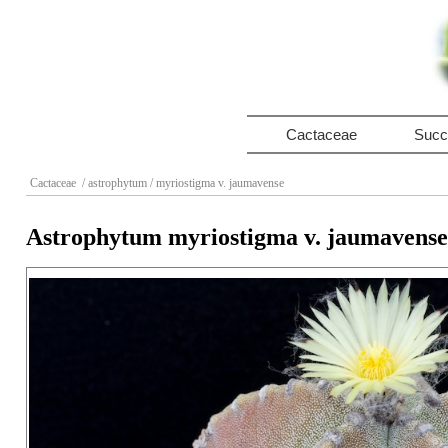
Cactaceae
Succ
Cactaceae
/ astrophytum
/ myriostigma v. jaumavense
Astrophytum myriostigma v. jaumavense