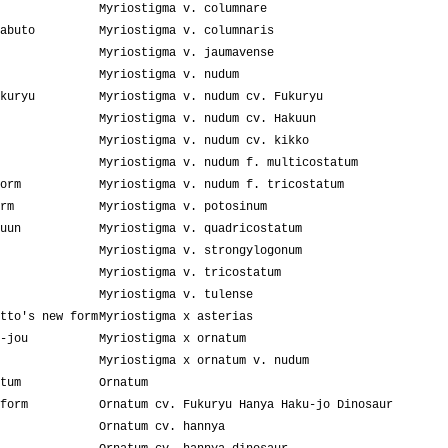
Myriostigma v. columnare
abuto
Myriostigma v. columnaris
Myriostigma v. jaumavense
Myriostigma v. nudum
kuryu
Myriostigma v. nudum cv. Fukuryu
Myriostigma v. nudum cv. Hakuun
Myriostigma v. nudum cv. kikko
Myriostigma v. nudum f. multicostatum
orm
Myriostigma v. nudum f. tricostatum
rm
Myriostigma v. potosinum
uun
Myriostigma v. quadricostatum
Myriostigma v. strongylogonum
Myriostigma v. tricostatum
Myriostigma v. tulense
tto's new form
Myriostigma x asterias
-jou
Myriostigma x ornatum
Myriostigma x ornatum v. nudum
tum
Ornatum
form
Ornatum cv. Fukuryu Hanya Haku-jo Dinosaur
Ornatum cv. hannya