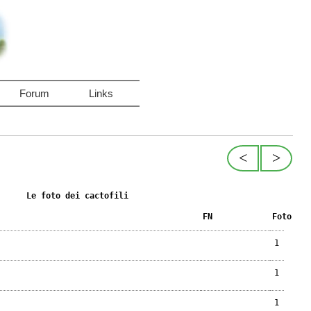
Forum
Links
<
>
Le foto dei cactofili
FN
Foto
1
1
1