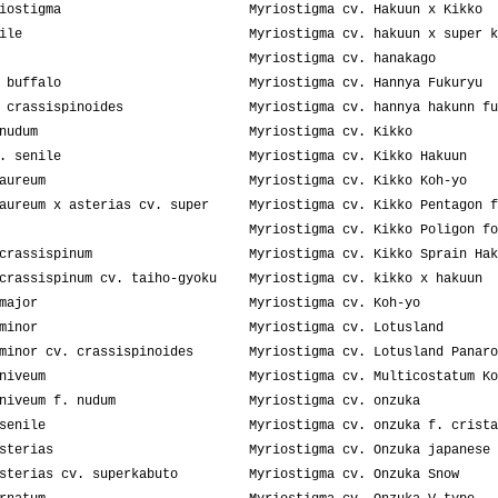
iostigma
Myriostigma cv. Hakuun x Kikko
ile
Myriostigma cv. hakuun x super k
Myriostigma cv. hanakago
 buffalo
Myriostigma cv. Hannya Fukuryu
 crassispinoides
Myriostigma cv. hannya hakunn fu
nudum
Myriostigma cv. Kikko
. senile
Myriostigma cv. Kikko Hakuun
aureum
Myriostigma cv. Kikko Koh-yo
aureum x asterias cv. super
Myriostigma cv. Kikko Pentagon f
Myriostigma cv. Kikko Poligon fo
crassispinum
Myriostigma cv. Kikko Sprain Hak
crassispinum cv. taiho-gyoku
Myriostigma cv. kikko x hakuun
major
Myriostigma cv. Koh-yo
minor
Myriostigma cv. Lotusland
minor cv. crassispinoides
Myriostigma cv. Lotusland Panaro
niveum
Myriostigma cv. Multicostatum Ko
niveum f. nudum
Myriostigma cv. onzuka
senile
Myriostigma cv. onzuka f. crista
sterias
Myriostigma cv. Onzuka japanese 
sterias cv. superkabuto
Myriostigma cv. Onzuka Snow