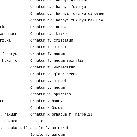
Ornatum cv. hannya dinosaur
Ornatum cv. hannya fukuryu
Ornatum cv. hannya fukuryu dinosaur
Ornatum cv. hannya fukuryu haku-jo
uka
Ornatum cv. Huboki
asenhorn
Ornatum cv. kikko
nzuka
Ornatum f. cristatum
Ornatum f. mirbelii
 fukuryu
Ornatum f. nudum
 haku-jo
Ornatum f. nudum spiralis
Ornatum f. variegatum
Ornatum v. glabrescens
Ornatum v. mirbelii
Ornatum v. nudum
Ornatum v. spiralis
uun
Ornatum x hannya
Ornatum x Onzuka
. hakuun
Ornatum x ornatum f. mirbelii
. onzuka
Senile
. onzuka ball
Senile f. De Herdt
Senile v. aureum