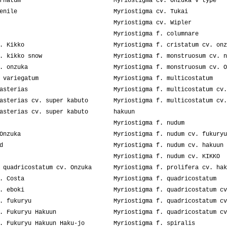
rnatum
Myriostigma cv. Onzuka V type
enile
Myriostigma cv. Tukai
Myriostigma cv. Wipler
Myriostigma f. columnare
. Kikko
Myriostigma f. cristatum cv. onz
. kikko snow
Myriostigma f. monstruosum cv. n
. onzuka
Myriostigma f. monstruosum cv. O
 variegatum
Myriostigma f. multicostatum
asterias
Myriostigma f. multicostatum cv.
asterias cv. super kabuto
Myriostigma f. multicostatum cv.
asterias cv. super kabuto
hakuun
Myriostigma f. nudum
Onzuka
Myriostigma f. nudum cv. fukuryu
d
Myriostigma f. nudum cv. hakuun
Myriostigma f. nudum cv. KIKKO
 quadricostatum cv. Onzuka
Myriostigma f. prolifera cv. hak
. Costa
Myriostigma f. quadricostatum
. eboki
Myriostigma f. quadricostatum cv
. fukuryu
Myriostigma f. quadricostatum cv
. Fukuryu Hakuun
Myriostigma f. quadricostatum cv
. Fukuryu Hakuun Haku-jo
Myriostigma f. spiralis