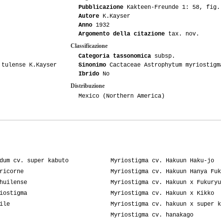
Pubblicazione
Kakteen-Freunde 1: 58, fig.
Autore
K.Kayser
Anno
1932
Argomento della citazione
tax. nov.
Classificazione
Categoria tassonomica
subsp.
 tulense K.Kayser
Sinonimo
Cactaceae Astrophytum myriostigm
Ibrido
No
Distribuzione
Mexico (Northern America)
dum cv. super kabuto
Myriostigma cv. Hakuun Haku-jo
ricorne
Myriostigma cv. Hakuun Hanya Fuk
huilense
Myriostigma cv. Hakuun x Fukuryu
iostigma
Myriostigma cv. Hakuun x Kikko
ile
Myriostigma cv. hakuun x super k
Myriostigma cv. hanakago