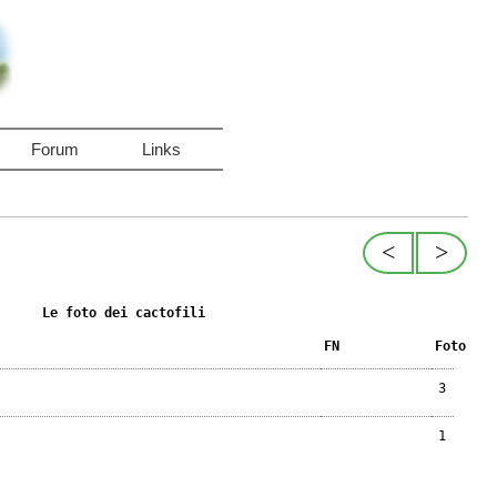
Forum
Links
<
>
Le foto dei cactofili
FN
Foto
3
1