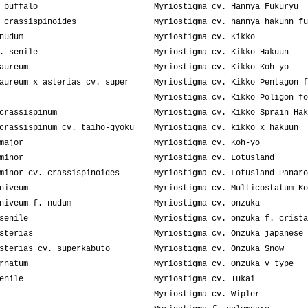
 buffalo
Myriostigma cv. Hannya Fukuryu
 crassispinoides
Myriostigma cv. hannya hakunn fu
nudum
Myriostigma cv. Kikko
. senile
Myriostigma cv. Kikko Hakuun
aureum
Myriostigma cv. Kikko Koh-yo
aureum x asterias cv. super
Myriostigma cv. Kikko Pentagon f
Myriostigma cv. Kikko Poligon fo
crassispinum
Myriostigma cv. Kikko Sprain Hak
crassispinum cv. taiho-gyoku
Myriostigma cv. kikko x hakuun
major
Myriostigma cv. Koh-yo
minor
Myriostigma cv. Lotusland
minor cv. crassispinoides
Myriostigma cv. Lotusland Panaro
niveum
Myriostigma cv. Multicostatum Ko
niveum f. nudum
Myriostigma cv. onzuka
senile
Myriostigma cv. onzuka f. crista
sterias
Myriostigma cv. Onzuka japanese 
sterias cv. superkabuto
Myriostigma cv. Onzuka Snow
rnatum
Myriostigma cv. Onzuka V type
enile
Myriostigma cv. Tukai
Myriostigma cv. Wipler