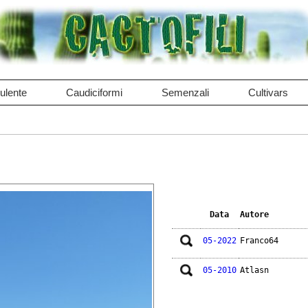
ulente
Caudiciformi
Semenzali
Cultivars
Data
Autore
05-2022
Franco64
05-2010
Atlasn