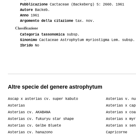
Pubblicazione
Cactaceae (Backeberg) 5: 2660. 1961
Autore
Backeb.
Anno
1961
Argomento della citazione
tax. nov.
Classificazione
Categoria tassonomica
subsp.
Sinonimo
Cactaceae Astrophytum myriostigma Lem. subsp.
Ibrido
No
Altre specie del genere astrophytum
Ascap x asterias cv. super kabuto
Asterias v. nu
Asterias
Asterias x cap
Asterias cv. AKABANA
Asterias x coa
Asterias cv. fukuryu star shape
Asterias x myr
Asterias cv. Gelbe Bluete
Asterias x sen
Asterias cv. hanazono
Capricorne