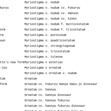
Myriostigma v. nudum
kuryu
Myriostigma v. nudum cv. Fukuryu
Myriostigma v. nudum cv. Hakuun
Myriostigma v. nudum cv. kikko
Myriostigma v. nudum f. multicostatum
orm
Myriostigma v. nudum f. tricostatum
rm
Myriostigma v. potosinum
uun
Myriostigma v. quadricostatum
Myriostigma v. strongylogonum
Myriostigma v. tricostatum
Myriostigma v. tulense
tto's new form
Myriostigma x asterias
-jou
Myriostigma x ornatum
Myriostigma x ornatum v. nudum
tum
Ornatum
form
Ornatum cv. Fukuryu Hanya Haku-jo Dinosaur
Ornatum cv. hannya
Ornatum cv. hannya dinosaur
Ornatum cv. hannya fukuryu
Ornatum cv. hannya fukuryu dinosaur