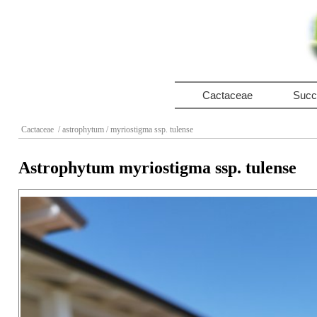
Cactaceae
Succ
Cactaceae
/ astrophytum
/ myriostigma ssp. tulense
Astrophytum myriostigma ssp. tulense