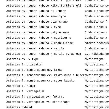
Asterias cv. super kabuto kikko f. prolifera
Coahuilense
Asterias cv. super kabuto kikko turtle shell
Coahuilense cv
Asterias cv. super kabuto silksuper
Coahuilense cv
Asterias cv. super kabuto snow type
Coahuilense cv
Asterias cv. super kabuto star shape
Coahuilense f.
Asterias cv. super kabuto v-type
Coahuilense x 
Asterias cv. super kabuto v-type snow
Coahuilense x 
Asterias cv. super kabuto x capricorne
Coahuilense x 
Asterias cv. super kabuto x coahuilense
microfloccosus
Asterias cv. super kabuto x senile
Coahuilense x 
Asterias cv. super kabuto x senile v. aureum
Cv. kikkodango
Asterias cv. v-type
Myriostigma
Asterias f. cristatum
Myriostigma f.
Asterias f. monstruosum cv. kikko
Myriostigma cv
Asterias f. monstruosum cv. kikko muscle black
Myriostigma cv
Asterias f. monstruosum cv. super kabuto
Myriostigma cv
Asterias f. nudum
Myriostigma cv
Asterias f. variegatum
Myriostigma cv
Asterias f. variegatum cv. fukuryu
Myriostigma cv
Asterias f. variegatum cv. star shape
Myriostigma cv
Asterias hybrid
Myriostigma cv