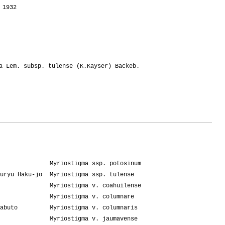
 1932
a Lem. subsp. tulense (K.Kayser) Backeb.
Myriostigma ssp. potosinum
uryu Haku-jo
Myriostigma ssp. tulense
Myriostigma v. coahuilense
Myriostigma v. columnare
abuto
Myriostigma v. columnaris
Myriostigma v. jaumavense