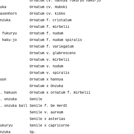
Ornatum cv. hannya fukuryu haku-jo
uka
Ornatum cv. Huboki
asenhorn
Ornatum cv. kikko
nzuka
Ornatum f. cristatum
Ornatum f. mirbelii
 fukuryu
Ornatum f. nudum
 haku-jo
Ornatum f. nudum spiralis
Ornatum f. variegatum
Ornatum v. glabrescens
Ornatum v. mirbelii
Ornatum v. nudum
Ornatum v. spiralis
uun
Ornatum x hannya
Ornatum x Onzuka
. hakuun
Ornatum x ornatum f. mirbelii
. onzuka
Senile
. onzuka ball
Senile f. De Herdt
Senile v. aureum
Senile x asterias
ukuryu
Senile x capricorne
nzuka
Sp.