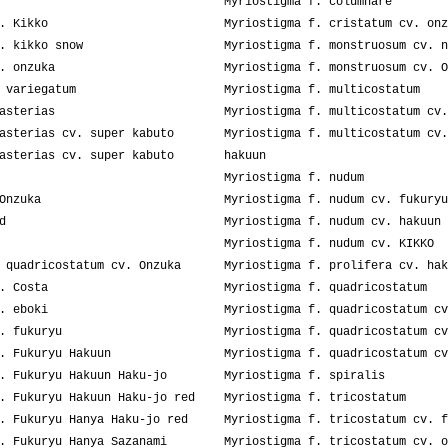
Myriostigma f. columnare
. Kikko
Myriostigma f. cristatum cv. onz
. kikko snow
Myriostigma f. monstruosum cv. n
. onzuka
Myriostigma f. monstruosum cv. O
 variegatum
Myriostigma f. multicostatum
asterias
Myriostigma f. multicostatum cv.
asterias cv. super kabuto
Myriostigma f. multicostatum cv.
asterias cv. super kabuto
hakuun
Myriostigma f. nudum
Onzuka
Myriostigma f. nudum cv. fukuryu
d
Myriostigma f. nudum cv. hakuun
Myriostigma f. nudum cv. KIKKO
 quadricostatum cv. Onzuka
Myriostigma f. prolifera cv. hak
. Costa
Myriostigma f. quadricostatum
. eboki
Myriostigma f. quadricostatum cv
. fukuryu
Myriostigma f. quadricostatum cv
. Fukuryu Hakuun
Myriostigma f. quadricostatum cv
. Fukuryu Hakuun Haku-jo
Myriostigma f. spiralis
. Fukuryu Hakuun Haku-jo red
Myriostigma f. tricostatum
. Fukuryu Hanya Haku-jo red
Myriostigma f. tricostatum cv. f
. Fukuryu Hanya Sazanami
Myriostigma f. tricostatum cv. o