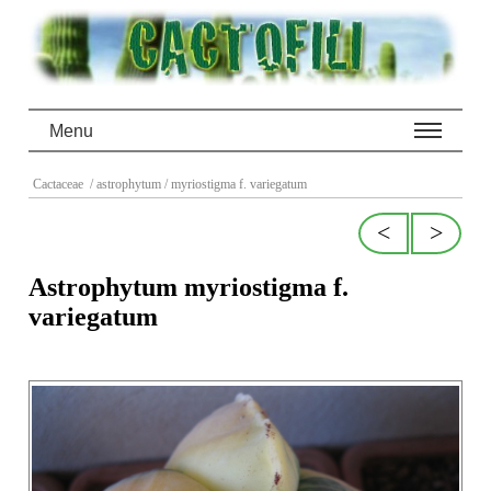
Menu
Cactaceae
/ astrophytum
/ myriostigma f. variegatum
<
>
Astrophytum myriostigma f.
variegatum