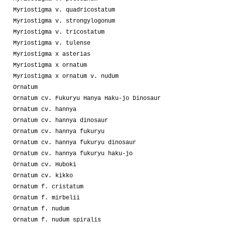
Myriostigma v. quadricostatum
Myriostigma v. strongylogonum
Myriostigma v. tricostatum
Myriostigma v. tulense
Myriostigma x asterias
Myriostigma x ornatum
Myriostigma x ornatum v. nudum
Ornatum
Ornatum cv. Fukuryu Hanya Haku-jo Dinosaur
Ornatum cv. hannya
Ornatum cv. hannya dinosaur
Ornatum cv. hannya fukuryu
Ornatum cv. hannya fukuryu dinosaur
Ornatum cv. hannya fukuryu haku-jo
Ornatum cv. Huboki
Ornatum cv. kikko
Ornatum f. cristatum
Ornatum f. mirbelii
Ornatum f. nudum
Ornatum f. nudum spiralis