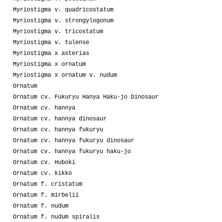
Myriostigma v. quadricostatum
Myriostigma v. strongylogonum
Myriostigma v. tricostatum
Myriostigma v. tulense
Myriostigma x asterias
Myriostigma x ornatum
Myriostigma x ornatum v. nudum
Ornatum
Ornatum cv. Fukuryu Hanya Haku-jo Dinosaur
Ornatum cv. hannya
Ornatum cv. hannya dinosaur
Ornatum cv. hannya fukuryu
Ornatum cv. hannya fukuryu dinosaur
Ornatum cv. hannya fukuryu haku-jo
Ornatum cv. Huboki
Ornatum cv. kikko
Ornatum f. cristatum
Ornatum f. mirbelii
Ornatum f. nudum
Ornatum f. nudum spiralis