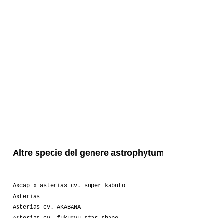
Altre specie del genere astrophytum
Ascap x asterias cv. super kabuto
Asterias
Asterias cv. AKABANA
Asterias cv. fukuryu star shape