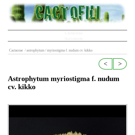
Cactaceae
Succulente
Caudiciformi
Cactaceae
/ astrophytum
/ myriostigma f. nudum cv. kikko
Semenzali
Cultivars
Forum
<
>
Links
Astrophytum myriostigma f. nudum
cv. kikko