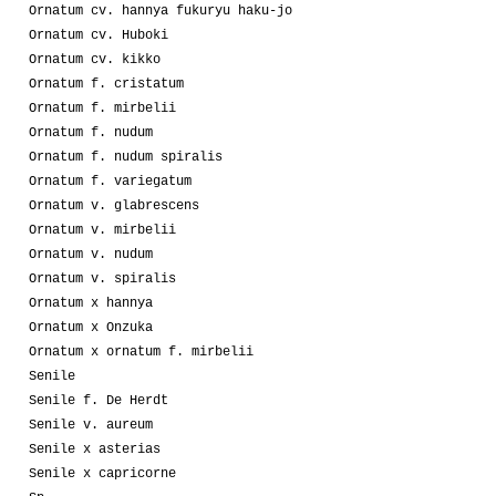
Ornatum cv. hannya fukuryu haku-jo
Ornatum cv. Huboki
Ornatum cv. kikko
Ornatum f. cristatum
Ornatum f. mirbelii
Ornatum f. nudum
Ornatum f. nudum spiralis
Ornatum f. variegatum
Ornatum v. glabrescens
Ornatum v. mirbelii
Ornatum v. nudum
Ornatum v. spiralis
Ornatum x hannya
Ornatum x Onzuka
Ornatum x ornatum f. mirbelii
Senile
Senile f. De Herdt
Senile v. aureum
Senile x asterias
Senile x capricorne