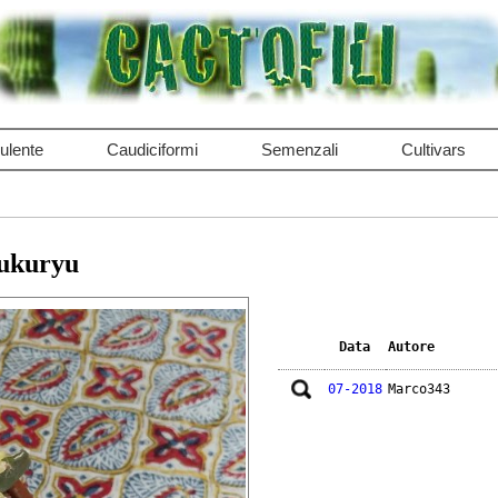
ulente
Caudiciformi
Semenzali
Cultivars
fukuryu
Data
Autore
07-2018
Marco343