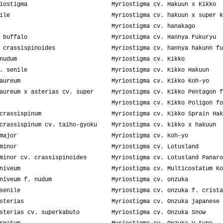
iostigma
Myriostigma cv. Hakuun x Kikko
ile
Myriostigma cv. hakuun x super k
Myriostigma cv. hanakago
 buffalo
Myriostigma cv. Hannya Fukuryu
 crassispinoides
Myriostigma cv. hannya hakunn fu
nudum
Myriostigma cv. Kikko
. senile
Myriostigma cv. Kikko Hakuun
aureum
Myriostigma cv. Kikko Koh-yo
aureum x asterias cv. super
Myriostigma cv. Kikko Pentagon f
Myriostigma cv. Kikko Poligon fo
crassispinum
Myriostigma cv. Kikko Sprain Hak
crassispinum cv. taiho-gyoku
Myriostigma cv. kikko x hakuun
major
Myriostigma cv. Koh-yo
minor
Myriostigma cv. Lotusland
minor cv. crassispinoides
Myriostigma cv. Lotusland Panaro
niveum
Myriostigma cv. Multicostatum Ko
niveum f. nudum
Myriostigma cv. onzuka
senile
Myriostigma cv. onzuka f. crista
sterias
Myriostigma cv. Onzuka japanese 
sterias cv. superkabuto
Myriostigma cv. Onzuka Snow