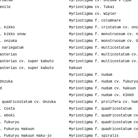
rnatum
Myriostigma cv. Onzuka V type
enile
Myriostigma cv. Tukai
Myriostigma cv. Wipler
Myriostigma f. columnare
. Kikko
Myriostigma f. cristatum cv. onz
. kikko snow
Myriostigma f. monstruosum cv. n
. onzuka
Myriostigma f. monstruosum cv. O
 variegatum
Myriostigma f. multicostatum
asterias
Myriostigma f. multicostatum cv.
asterias cv. super kabuto
Myriostigma f. multicostatum cv.
asterias cv. super kabuto
hakuun
Myriostigma f. nudum
Onzuka
Myriostigma f. nudum cv. fukuryu
d
Myriostigma f. nudum cv. hakuun
Myriostigma f. nudum cv. KIKKO
 quadricostatum cv. Onzuka
Myriostigma f. prolifera cv. hak
. Costa
Myriostigma f. quadricostatum
. eboki
Myriostigma f. quadricostatum cv
. fukuryu
Myriostigma f. quadricostatum cv
. Fukuryu Hakuun
Myriostigma f. quadricostatum cv
. Fukuryu Hakuun Haku-jo
Myriostigma f. spiralis