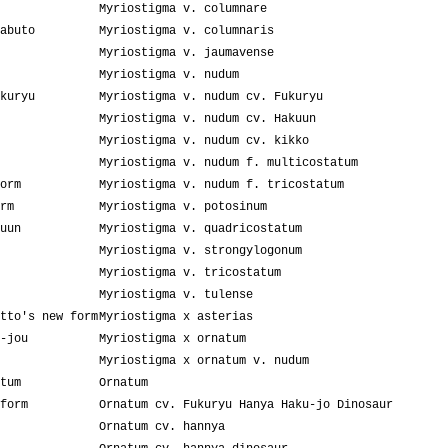
Myriostigma v. columnare
abuto
Myriostigma v. columnaris
Myriostigma v. jaumavense
Myriostigma v. nudum
kuryu
Myriostigma v. nudum cv. Fukuryu
Myriostigma v. nudum cv. Hakuun
Myriostigma v. nudum cv. kikko
Myriostigma v. nudum f. multicostatum
orm
Myriostigma v. nudum f. tricostatum
rm
Myriostigma v. potosinum
uun
Myriostigma v. quadricostatum
Myriostigma v. strongylogonum
Myriostigma v. tricostatum
Myriostigma v. tulense
tto's new form
Myriostigma x asterias
-jou
Myriostigma x ornatum
Myriostigma x ornatum v. nudum
tum
Ornatum
form
Ornatum cv. Fukuryu Hanya Haku-jo Dinosaur
Ornatum cv. hannya