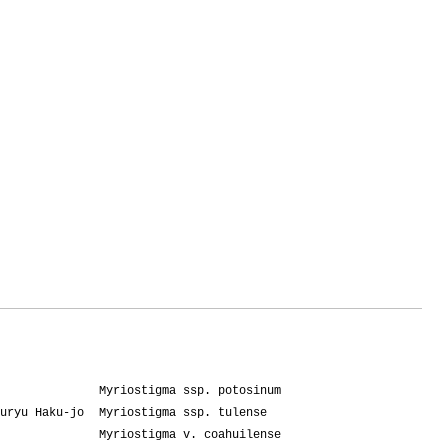
Myriostigma ssp. potosinum
uryu Haku-jo
Myriostigma ssp. tulense
Myriostigma v. coahuilense