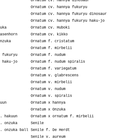
Ornatum cv. hannya dinosaur
Ornatum cv. hannya fukuryu
Ornatum cv. hannya fukuryu dinosaur
Ornatum cv. hannya fukuryu haku-jo
uka
Ornatum cv. Huboki
asenhorn
Ornatum cv. kikko
nzuka
Ornatum f. cristatum
Ornatum f. mirbelii
 fukuryu
Ornatum f. nudum
 haku-jo
Ornatum f. nudum spiralis
Ornatum f. variegatum
Ornatum v. glabrescens
Ornatum v. mirbelii
Ornatum v. nudum
Ornatum v. spiralis
uun
Ornatum x hannya
Ornatum x Onzuka
. hakuun
Ornatum x ornatum f. mirbelii
. onzuka
Senile
. onzuka ball
Senile f. De Herdt
Senile v. aureum