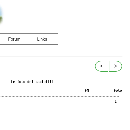
Forum
Links
<
>
Le foto dei cactofili
FN
Foto
1