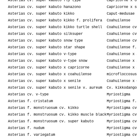
Asterias cv. super kabuto fly type
Capricorne x o
Asterias cv. super kabuto hanazono
Capricorne x s
Asterias cv. super kabuto kikko
Caput-medusae
Asterias cv. super kabuto kikko f. prolifera
Coahuilense
Asterias cv. super kabuto kikko turtle shell
Coahuilense cv
Asterias cv. super kabuto silksuper
Coahuilense cv
Asterias cv. super kabuto snow type
Coahuilense cv
Asterias cv. super kabuto star shape
Coahuilense f.
Asterias cv. super kabuto v-type
Coahuilense x 
Asterias cv. super kabuto v-type snow
Coahuilense x 
Asterias cv. super kabuto x capricorne
Coahuilense x 
Asterias cv. super kabuto x coahuilense
microfloccosus
Asterias cv. super kabuto x senile
Coahuilense x 
Asterias cv. super kabuto x senile v. aureum
Cv. kikkodango
Asterias cv. v-type
Myriostigma
Asterias f. cristatum
Myriostigma f.
Asterias f. monstruosum cv. kikko
Myriostigma cv
Asterias f. monstruosum cv. kikko muscle black
Myriostigma cv
Asterias f. monstruosum cv. super kabuto
Myriostigma cv
Asterias f. nudum
Myriostigma cv
Asterias f. variegatum
Myriostigma cv