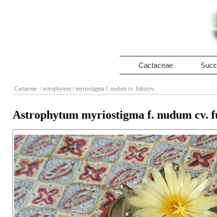
Cactaceae
Succ
Cactaceae
/ astrophytum
/ myriostigma f. nudum cv. fukuryu
Astrophytum myriostigma f. nudum cv. 