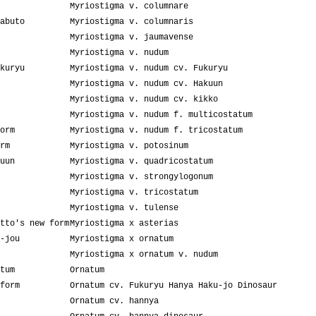
Myriostigma v. columnare
abuto
Myriostigma v. columnaris
Myriostigma v. jaumavense
Myriostigma v. nudum
kuryu
Myriostigma v. nudum cv. Fukuryu
Myriostigma v. nudum cv. Hakuun
Myriostigma v. nudum cv. kikko
Myriostigma v. nudum f. multicostatum
orm
Myriostigma v. nudum f. tricostatum
rm
Myriostigma v. potosinum
uun
Myriostigma v. quadricostatum
Myriostigma v. strongylogonum
Myriostigma v. tricostatum
Myriostigma v. tulense
tto's new form
Myriostigma x asterias
-jou
Myriostigma x ornatum
Myriostigma x ornatum v. nudum
tum
Ornatum
form
Ornatum cv. Fukuryu Hanya Haku-jo Dinosaur
Ornatum cv. hannya