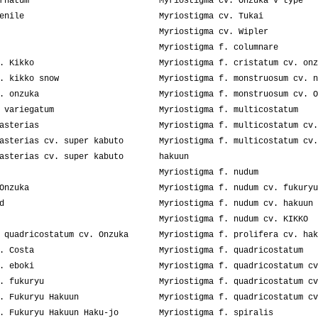
rnatum
Myriostigma cv. Onzuka V type
enile
Myriostigma cv. Tukai
Myriostigma cv. Wipler
Myriostigma f. columnare
. Kikko
Myriostigma f. cristatum cv. onz
. kikko snow
Myriostigma f. monstruosum cv. n
. onzuka
Myriostigma f. monstruosum cv. O
 variegatum
Myriostigma f. multicostatum
asterias
Myriostigma f. multicostatum cv.
asterias cv. super kabuto
Myriostigma f. multicostatum cv.
asterias cv. super kabuto
hakuun
Myriostigma f. nudum
Onzuka
Myriostigma f. nudum cv. fukuryu
d
Myriostigma f. nudum cv. hakuun
Myriostigma f. nudum cv. KIKKO
 quadricostatum cv. Onzuka
Myriostigma f. prolifera cv. hak
. Costa
Myriostigma f. quadricostatum
. eboki
Myriostigma f. quadricostatum cv
. fukuryu
Myriostigma f. quadricostatum cv
. Fukuryu Hakuun
Myriostigma f. quadricostatum cv
. Fukuryu Hakuun Haku-jo
Myriostigma f. spiralis