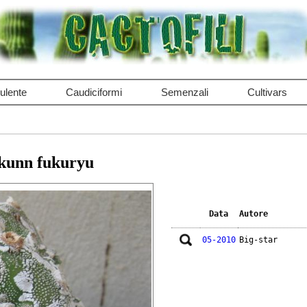
ulente
Caudiciformi
Semenzali
Cultivars
akunn fukuryu
Data
Autore
05-2010
Big-star