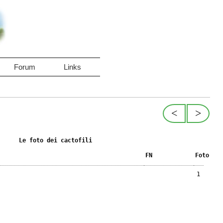
Forum
Links
<
>
Le foto dei cactofili
FN
Foto
1