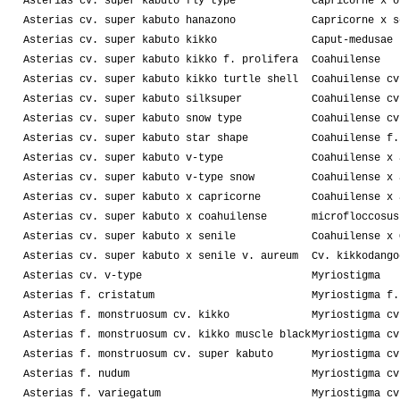
Asterias cv. super kabuto fly type
Capricorne x o
Asterias cv. super kabuto hanazono
Capricorne x s
Asterias cv. super kabuto kikko
Caput-medusae
Asterias cv. super kabuto kikko f. prolifera
Coahuilense
Asterias cv. super kabuto kikko turtle shell
Coahuilense cv
Asterias cv. super kabuto silksuper
Coahuilense cv
Asterias cv. super kabuto snow type
Coahuilense cv
Asterias cv. super kabuto star shape
Coahuilense f.
Asterias cv. super kabuto v-type
Coahuilense x 
Asterias cv. super kabuto v-type snow
Coahuilense x 
Asterias cv. super kabuto x capricorne
Coahuilense x 
Asterias cv. super kabuto x coahuilense
microfloccosus
Asterias cv. super kabuto x senile
Coahuilense x 
Asterias cv. super kabuto x senile v. aureum
Cv. kikkodango
Asterias cv. v-type
Myriostigma
Asterias f. cristatum
Myriostigma f.
Asterias f. monstruosum cv. kikko
Myriostigma cv
Asterias f. monstruosum cv. kikko muscle black
Myriostigma cv
Asterias f. monstruosum cv. super kabuto
Myriostigma cv
Asterias f. nudum
Myriostigma cv
Asterias f. variegatum
Myriostigma cv