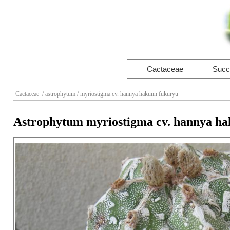
Cactaceae
Succ
Cactaceae
/ astrophytum
/ myriostigma cv. hannya hakunn fukuryu
Astrophytum myriostigma cv. hannya h