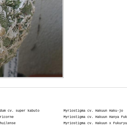
dum cv. super kabuto
Myriostigma cv. Hakuun Haku-jo
ricorne
Myriostigma cv. Hakuun Hanya Fuk
huilense
Myriostigma cv. Hakuun x Fukuryu