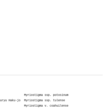
Myriostigma ssp. potosinum
uryu Haku-jo
Myriostigma ssp. tulense
Myriostigma v. coahuilense