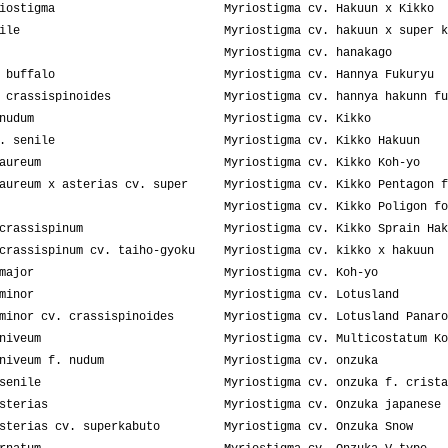
iostigma
Myriostigma cv. Hakuun x Kikko
ile
Myriostigma cv. hakuun x super k
Myriostigma cv. hanakago
 buffalo
Myriostigma cv. Hannya Fukuryu
 crassispinoides
Myriostigma cv. hannya hakunn fu
nudum
Myriostigma cv. Kikko
. senile
Myriostigma cv. Kikko Hakuun
aureum
Myriostigma cv. Kikko Koh-yo
aureum x asterias cv. super
Myriostigma cv. Kikko Pentagon f
Myriostigma cv. Kikko Poligon fo
crassispinum
Myriostigma cv. Kikko Sprain Hak
crassispinum cv. taiho-gyoku
Myriostigma cv. kikko x hakuun
major
Myriostigma cv. Koh-yo
minor
Myriostigma cv. Lotusland
minor cv. crassispinoides
Myriostigma cv. Lotusland Panaro
niveum
Myriostigma cv. Multicostatum Ko
niveum f. nudum
Myriostigma cv. onzuka
senile
Myriostigma cv. onzuka f. crista
sterias
Myriostigma cv. Onzuka japanese 
sterias cv. superkabuto
Myriostigma cv. Onzuka Snow