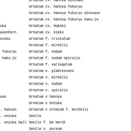
Ornatum cv. hannya dinosaur
Ornatum cv. hannya fukuryu
Ornatum cv. hannya fukuryu dinosaur
Ornatum cv. hannya fukuryu haku-jo
uka
Ornatum cv. Huboki
asenhorn
Ornatum cv. kikko
nzuka
Ornatum f. cristatum
Ornatum f. mirbelii
 fukuryu
Ornatum f. nudum
 haku-jo
Ornatum f. nudum spiralis
Ornatum f. variegatum
Ornatum v. glabrescens
Ornatum v. mirbelii
Ornatum v. nudum
Ornatum v. spiralis
uun
Ornatum x hannya
Ornatum x Onzuka
. hakuun
Ornatum x ornatum f. mirbelii
. onzuka
Senile
. onzuka ball
Senile f. De Herdt
Senile v. aureum