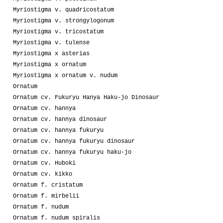
Myriostigma v. quadricostatum
Myriostigma v. strongylogonum
Myriostigma v. tricostatum
Myriostigma v. tulense
Myriostigma x asterias
Myriostigma x ornatum
Myriostigma x ornatum v. nudum
Ornatum
Ornatum cv. Fukuryu Hanya Haku-jo Dinosaur
Ornatum cv. hannya
Ornatum cv. hannya dinosaur
Ornatum cv. hannya fukuryu
Ornatum cv. hannya fukuryu dinosaur
Ornatum cv. hannya fukuryu haku-jo
Ornatum cv. Huboki
Ornatum cv. kikko
Ornatum f. cristatum
Ornatum f. mirbelii
Ornatum f. nudum
Ornatum f. nudum spiralis