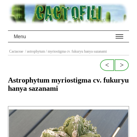
Menu
Cactaceae
/ astrophytum
/ myriostigma cv. fukuryu hanya sazanami
<
>
Astrophytum myriostigma cv. fukuryu
hanya sazanami