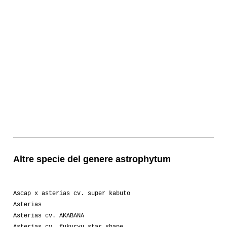
Altre specie del genere astrophytum
Ascap x asterias cv. super kabuto
Asterias
Asterias cv. AKABANA
Asterias cv. fukuryu star shape