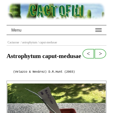
Menu
Cactaceae
/ astrophytum
/ caput-medusae
<
>
Astrophytum caput-medusae
(Velazco & Nevárez) D.R.Hunt (2003)