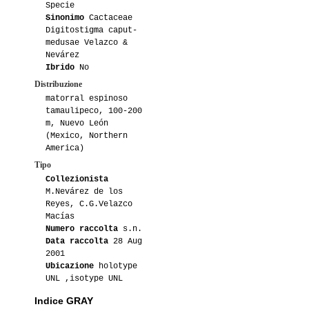
Specie
06-2010
Astro-sk
1
Sinonimo
Cactaceae
Digitostigma caput-
06-2010
Lampughi
2
medusae Velazco &
Nevárez
Ibrido
No
09-2009
Astro-sk
1
Distribuzione
matorral espinoso
09-2009
Artistichousewife
1
tamaulipeco, 100-200
m, Nuevo León
06-2009
Astro-sk
2
(Mexico, Northern
America)
02-2009
Jose ramon
2
Tipo
Collezionista
02-2008
Beppe58
2
M.Nevárez de los
Reyes, C.G.Velazco
Macías
02-2008
Rokko4ever
1
Numero raccolta
s.n.
Data raccolta
28 Aug
2001
Ubicazione
holotype
UNL ,isotype UNL
Indice GRAY