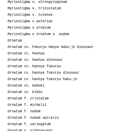
Myriostigma v. strongylogonum
Myriostigma v. tricostatum
Myriostigma v. tulense
Myriostigma x asterias
Myriostigma x ornatum
Myriostigma x ornatum v. nudum
Ornatum
Ornatum cv. Fukuryu Hanya Haku-jo Dinosaur
Ornatum cv. hannya
Ornatum cv. hannya dinosaur
Ornatum cv. hannya fukuryu
Ornatum cv. hannya fukuryu dinosaur
Ornatum cv. hannya fukuryu haku-jo
Ornatum cv. Huboki
Ornatum cv. kikko
Ornatum f. cristatum
Ornatum f. mirbelii
Ornatum f. nudum
Ornatum f. nudum spiralis
Ornatum f. variegatum
Ornatum v. glabrescens