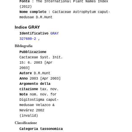
Fonte
: The International Plant Names Index
(2012)
05-2014
Lakota
2
Nome completo
: Cactaceae Astrophytum caput-
medusae D.R.Hunt
08-2012
Vichy320
2
Indice GRAY
Identificativo
GRAY
06-2012
Vichy320
1
327680-2
,
Bibliografia
09-2011
Vichy320
3
Pubblicazione
Cactaceae Syst. Init.
08-2011
Tommaso76
1
15: 6. 2003 [Apr
2003]
Autore
D.R.Hunt
05-2011
Lampughi
1
Anno
2003 [Apr 2003]
Argomento della
05-2011
Dacky
2
citazione
tax. nov.
Note
nom. nov. for
09-2010
Giorgio
2
Digitostigma caput-
medusae Velazco &
Nevárez 2002
09-2010
Artistichousewife
2
(invalid)
Classificazione
07-2010
Big-star
1
Categoria tassonomica