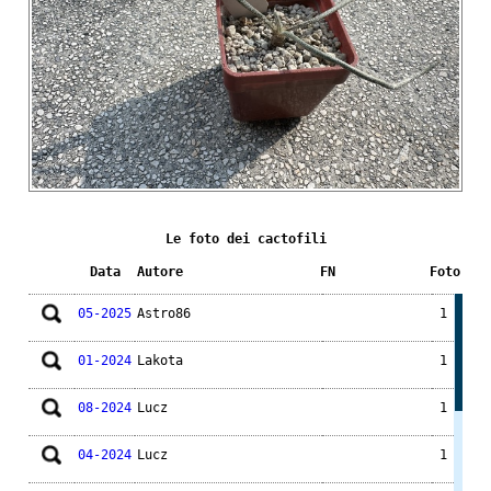
Le foto dei cactofili
Data
Autore
FN
Foto
05-2025
Astro86
1
01-2024
Lakota
1
08-2024
Lucz
1
04-2024
Lucz
1