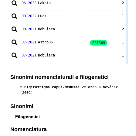
06-2023
Lakota
2
09-2022
Lucz
1
08-2021
BobSisca
2
07-2021
Astro86
1
PP1569
07-2021
BobSisca
1
08-2020
Lakota
1
Sinonimi nomenclaturali e filogenetici
01-2018
Aikea
1
≡
Digitostigma caput-medusae
Velazco & Nevárez
(2002)
09-2018
Luca
1
Sinonimi
07-2017
Aikea
1
Filogenetici
05-2017
Aikea
1
Nomenclatura
04-2015
Lakota
2