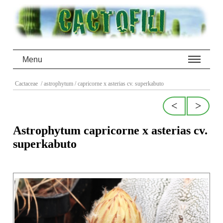
Menu
Cactaceae
/ astrophytum
/ capricorne x asterias cv. superkabuto
<
>
Astrophytum capricorne x asterias cv.
superkabuto