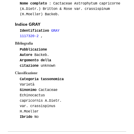
Nome completo
: Cactaceae Astrophytum capricorne
04-2013
Luca
1
(A.Dietr.) Britton & Rose var. crassispinum
(H.Moeller) Backeb.
09-2012
Luca
2
Indice GRAY
06-2012
Luca
2
Identificativo
GRAY
1117320-2
,
Bibliografia
01-2011
Big-star
1
Pubblicazione
Autore
Backeb.
08-2011
Tommaso76
1
Argomento della
citazione
unknown
07-2011
Luca
3
Classificazione
Categoria tassonomica
06-2010
Luca
4
Varietà
Sinonimo
Cactaceae
Echinocactus
capricornis A.Dietr.
var. crassispinus
H.Moeller
Ibrido
No