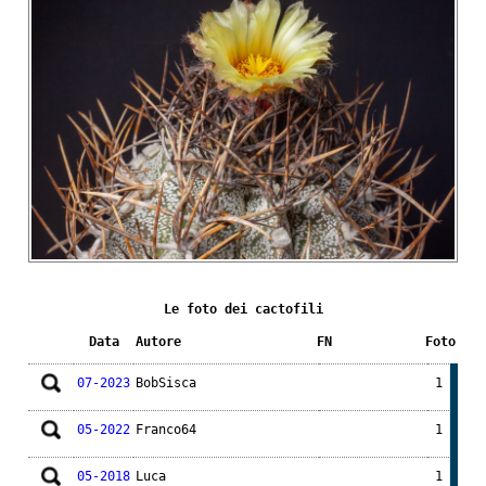
Le foto dei cactofili
Data
Autore
FN
Foto
07-2023
BobSisca
1
05-2022
Franco64
1
05-2018
Luca
1