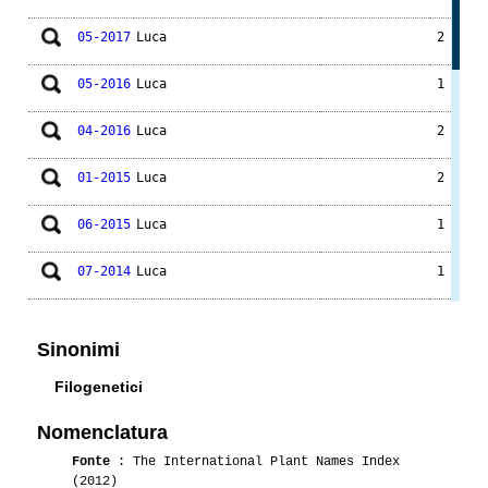
05-2017
Luca
2
05-2016
Luca
1
04-2016
Luca
2
01-2015
Luca
2
06-2015
Luca
1
07-2014
Luca
1
06-2014
Luca
1
Sinonimi
09-2013
Luca
1
Filogenetici
08-2013
Luca
1
Nomenclatura
07-2013
Luca
1
Fonte
: The International Plant Names Index
(2012)