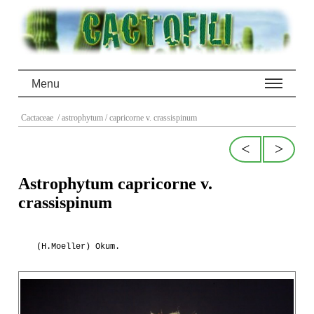
Menu
Cactaceae
/ astrophytum
/ capricorne v. crassispinum
<
>
Astrophytum capricorne v.
crassispinum
(H.Moeller) Okum.