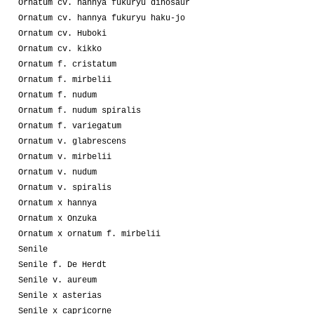
Ornatum cv. hannya fukuryu dinosaur
Ornatum cv. hannya fukuryu haku-jo
Ornatum cv. Huboki
Ornatum cv. kikko
Ornatum f. cristatum
Ornatum f. mirbelii
Ornatum f. nudum
Ornatum f. nudum spiralis
Ornatum f. variegatum
Ornatum v. glabrescens
Ornatum v. mirbelii
Ornatum v. nudum
Ornatum v. spiralis
Ornatum x hannya
Ornatum x Onzuka
Ornatum x ornatum f. mirbelii
Senile
Senile f. De Herdt
Senile v. aureum
Senile x asterias
Senile x capricorne