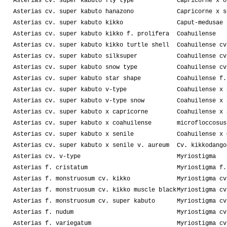
Asterias cv. super kabuto fly type
Capricorne x o
Asterias cv. super kabuto hanazono
Capricorne x s
Asterias cv. super kabuto kikko
Caput-medusae
Asterias cv. super kabuto kikko f. prolifera
Coahuilense
Asterias cv. super kabuto kikko turtle shell
Coahuilense cv
Asterias cv. super kabuto silksuper
Coahuilense cv
Asterias cv. super kabuto snow type
Coahuilense cv
Asterias cv. super kabuto star shape
Coahuilense f.
Asterias cv. super kabuto v-type
Coahuilense x 
Asterias cv. super kabuto v-type snow
Coahuilense x 
Asterias cv. super kabuto x capricorne
Coahuilense x 
Asterias cv. super kabuto x coahuilense
microfloccosus
Asterias cv. super kabuto x senile
Coahuilense x 
Asterias cv. super kabuto x senile v. aureum
Cv. kikkodango
Asterias cv. v-type
Myriostigma
Asterias f. cristatum
Myriostigma f.
Asterias f. monstruosum cv. kikko
Myriostigma cv
Asterias f. monstruosum cv. kikko muscle black
Myriostigma cv
Asterias f. monstruosum cv. super kabuto
Myriostigma cv
Asterias f. nudum
Myriostigma cv
Asterias f. variegatum
Myriostigma cv