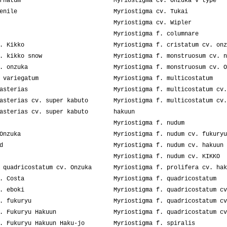
rnatum
Myriostigma cv. Onzuka V type
enile
Myriostigma cv. Tukai
Myriostigma cv. Wipler
Myriostigma f. columnare
. Kikko
Myriostigma f. cristatum cv. onz
. kikko snow
Myriostigma f. monstruosum cv. n
. onzuka
Myriostigma f. monstruosum cv. O
 variegatum
Myriostigma f. multicostatum
asterias
Myriostigma f. multicostatum cv.
asterias cv. super kabuto
Myriostigma f. multicostatum cv.
asterias cv. super kabuto
hakuun
Myriostigma f. nudum
Onzuka
Myriostigma f. nudum cv. fukuryu
d
Myriostigma f. nudum cv. hakuun
Myriostigma f. nudum cv. KIKKO
 quadricostatum cv. Onzuka
Myriostigma f. prolifera cv. hak
. Costa
Myriostigma f. quadricostatum
. eboki
Myriostigma f. quadricostatum cv
. fukuryu
Myriostigma f. quadricostatum cv
. Fukuryu Hakuun
Myriostigma f. quadricostatum cv
. Fukuryu Hakuun Haku-jo
Myriostigma f. spiralis