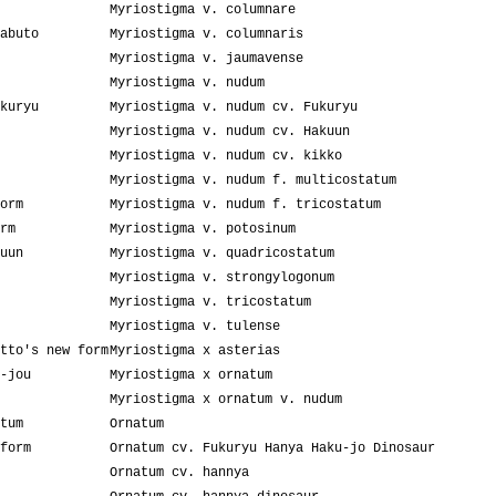
Myriostigma v. columnare
abuto
Myriostigma v. columnaris
Myriostigma v. jaumavense
Myriostigma v. nudum
kuryu
Myriostigma v. nudum cv. Fukuryu
Myriostigma v. nudum cv. Hakuun
Myriostigma v. nudum cv. kikko
Myriostigma v. nudum f. multicostatum
orm
Myriostigma v. nudum f. tricostatum
rm
Myriostigma v. potosinum
uun
Myriostigma v. quadricostatum
Myriostigma v. strongylogonum
Myriostigma v. tricostatum
Myriostigma v. tulense
tto's new form
Myriostigma x asterias
-jou
Myriostigma x ornatum
Myriostigma x ornatum v. nudum
tum
Ornatum
form
Ornatum cv. Fukuryu Hanya Haku-jo Dinosaur
Ornatum cv. hannya