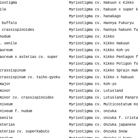
iostigma
Myriostigma cv. Hakuun x Kikko
ile
Myriostigma cv. hakuun x super k
Myriostigma cv. hanakago
 buffalo
Myriostigma cv. Hannya Fukuryu
 crassispinoides
Myriostigma cv. hannya hakunn fu
nudum
Myriostigma cv. Kikko
. senile
Myriostigma cv. Kikko Hakuun
aureum
Myriostigma cv. Kikko Koh-yo
aureum x asterias cv. super
Myriostigma cv. Kikko Pentagon f
Myriostigma cv. Kikko Poligon fo
crassispinum
Myriostigma cv. Kikko Sprain Hak
crassispinum cv. taiho-gyoku
Myriostigma cv. kikko x hakuun
major
Myriostigma cv. Koh-yo
minor
Myriostigma cv. Lotusland
minor cv. crassispinoides
Myriostigma cv. Lotusland Panaro
niveum
Myriostigma cv. Multicostatum Ko
niveum f. nudum
Myriostigma cv. onzuka
senile
Myriostigma cv. onzuka f. crista
sterias
Myriostigma cv. Onzuka japanese 
sterias cv. superkabuto
Myriostigma cv. Onzuka Snow