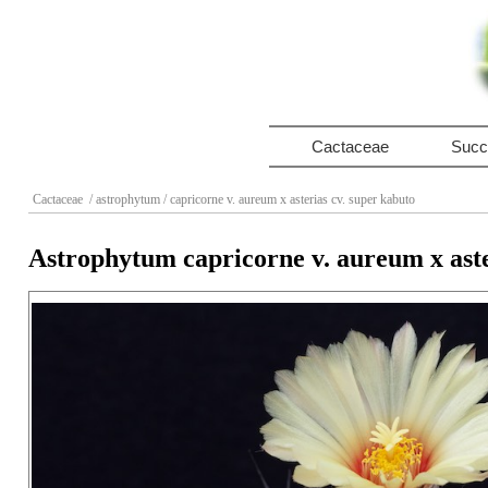
Cactaceae
Succ
Cactaceae
/ astrophytum
/ capricorne v. aureum x asterias cv. super kabuto
Astrophytum capricorne v. aureum x aste