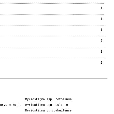
1
1
1
2
1
2
Myriostigma ssp. potosinum
uryu Haku-jo
Myriostigma ssp. tulense
Myriostigma v. coahuilense