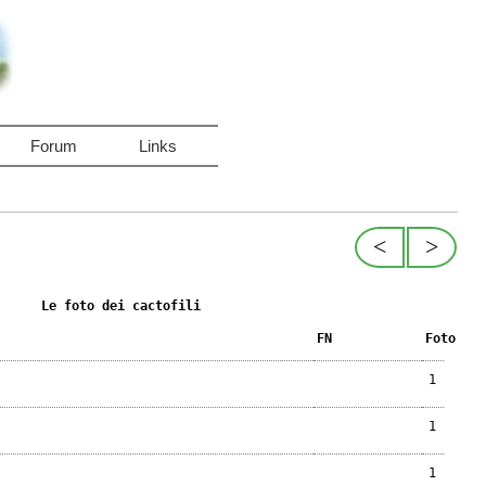
Forum
Links
<
>
Le foto dei cactofili
FN
Foto
1
1
1