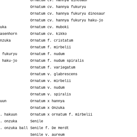
Ornatum cv. hannya dinosaur
Ornatum cv. hannya fukuryu
Ornatum cv. hannya fukuryu dinosaur
Ornatum cv. hannya fukuryu haku-jo
uka
Ornatum cv. Huboki
asenhorn
Ornatum cv. kikko
nzuka
Ornatum f. cristatum
Ornatum f. mirbelii
 fukuryu
Ornatum f. nudum
 haku-jo
Ornatum f. nudum spiralis
Ornatum f. variegatum
Ornatum v. glabrescens
Ornatum v. mirbelii
Ornatum v. nudum
Ornatum v. spiralis
uun
Ornatum x hannya
Ornatum x Onzuka
. hakuun
Ornatum x ornatum f. mirbelii
. onzuka
Senile
. onzuka ball
Senile f. De Herdt
Senile v. aureum