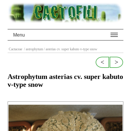
Menu
Cactaceae
/ astrophytum
/ asterias cv. super kabuto v-type snow
<
>
Astrophytum asterias cv. super kabuto
v-type snow