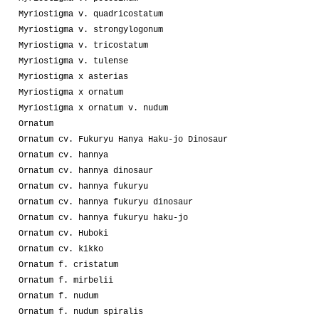
Myriostigma v. quadricostatum
Myriostigma v. strongylogonum
Myriostigma v. tricostatum
Myriostigma v. tulense
Myriostigma x asterias
Myriostigma x ornatum
Myriostigma x ornatum v. nudum
Ornatum
Ornatum cv. Fukuryu Hanya Haku-jo Dinosaur
Ornatum cv. hannya
Ornatum cv. hannya dinosaur
Ornatum cv. hannya fukuryu
Ornatum cv. hannya fukuryu dinosaur
Ornatum cv. hannya fukuryu haku-jo
Ornatum cv. Huboki
Ornatum cv. kikko
Ornatum f. cristatum
Ornatum f. mirbelii
Ornatum f. nudum
Ornatum f. nudum spiralis