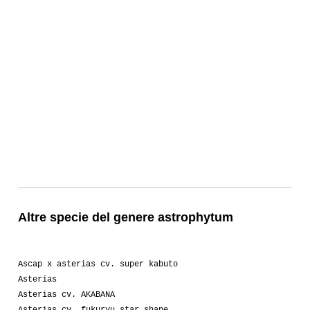
Altre specie del genere astrophytum
Ascap x asterias cv. super kabuto
Asterias
Asterias cv. AKABANA
Asterias cv. fukuryu star shape