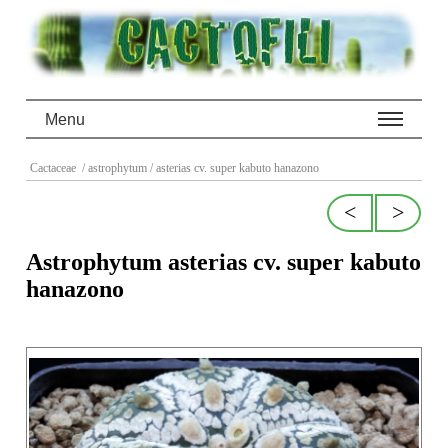
Menu
Cactaceae
/ astrophytum
/ asterias cv. super kabuto hanazono
<
>
Astrophytum asterias cv. super kabuto
hanazono