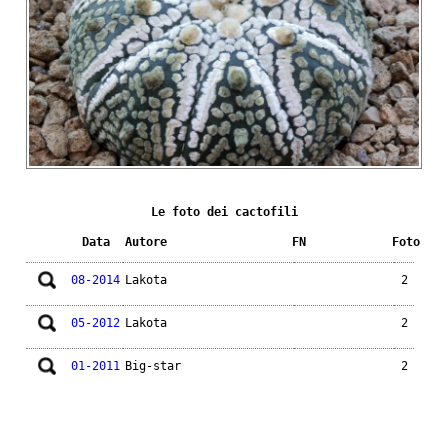
Le foto dei cactofili
Data
Autore
FN
Foto
08-2014
Lakota
2
05-2012
Lakota
2
01-2011
Big-star
2