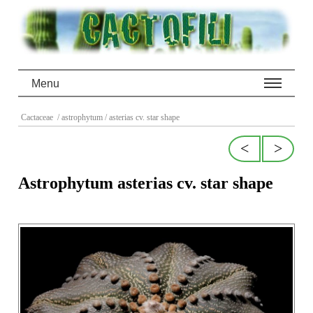
Menu
Cactaceae
/ astrophytum
/ asterias cv. star shape
<
>
Astrophytum asterias cv. star shape