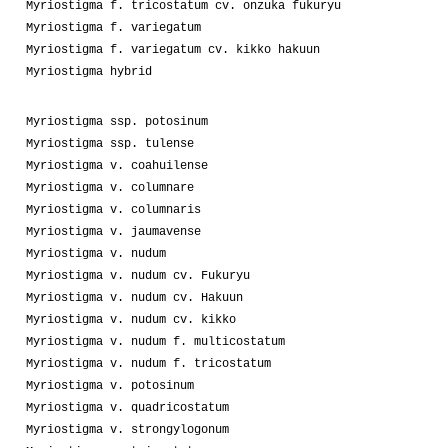
Myriostigma f. tricostatum cv. onzuka fukuryu
Myriostigma f. variegatum
Myriostigma f. variegatum cv. kikko hakuun
Myriostigma hybrid
Myriostigma ssp. potosinum
Myriostigma ssp. tulense
Myriostigma v. coahuilense
Myriostigma v. columnare
Myriostigma v. columnaris
Myriostigma v. jaumavense
Myriostigma v. nudum
Myriostigma v. nudum cv. Fukuryu
Myriostigma v. nudum cv. Hakuun
Myriostigma v. nudum cv. kikko
Myriostigma v. nudum f. multicostatum
Myriostigma v. nudum f. tricostatum
Myriostigma v. potosinum
Myriostigma v. quadricostatum
Myriostigma v. strongylogonum