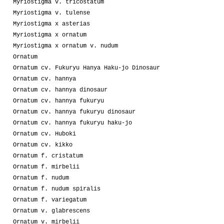
Myriostigma v. tricostatum
Myriostigma v. tulense
Myriostigma x asterias
Myriostigma x ornatum
Myriostigma x ornatum v. nudum
Ornatum
Ornatum cv. Fukuryu Hanya Haku-jo Dinosaur
Ornatum cv. hannya
Ornatum cv. hannya dinosaur
Ornatum cv. hannya fukuryu
Ornatum cv. hannya fukuryu dinosaur
Ornatum cv. hannya fukuryu haku-jo
Ornatum cv. Huboki
Ornatum cv. kikko
Ornatum f. cristatum
Ornatum f. mirbelii
Ornatum f. nudum
Ornatum f. nudum spiralis
Ornatum f. variegatum
Ornatum v. glabrescens
Ornatum v. mirbelii