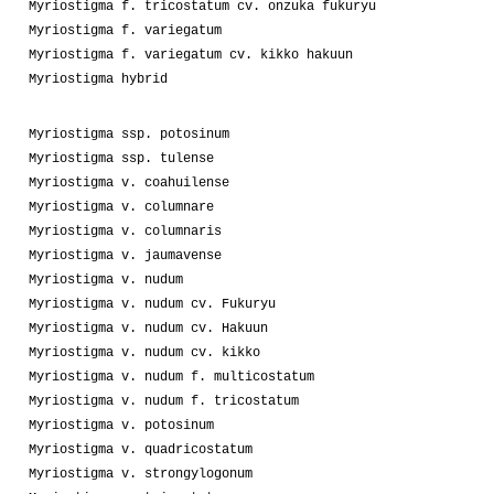
Myriostigma f. tricostatum cv. onzuka fukuryu
Myriostigma f. variegatum
Myriostigma f. variegatum cv. kikko hakuun
Myriostigma hybrid
Myriostigma ssp. potosinum
Myriostigma ssp. tulense
Myriostigma v. coahuilense
Myriostigma v. columnare
Myriostigma v. columnaris
Myriostigma v. jaumavense
Myriostigma v. nudum
Myriostigma v. nudum cv. Fukuryu
Myriostigma v. nudum cv. Hakuun
Myriostigma v. nudum cv. kikko
Myriostigma v. nudum f. multicostatum
Myriostigma v. nudum f. tricostatum
Myriostigma v. potosinum
Myriostigma v. quadricostatum
Myriostigma v. strongylogonum