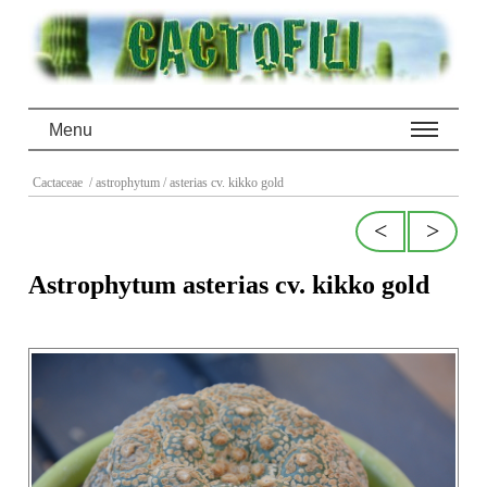
Menu
Cactaceae
/ astrophytum
/ asterias cv. kikko gold
<
>
Astrophytum asterias cv. kikko gold