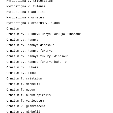
Myriostigma v. tricostatum
Myriostigma v. tulense
Myriostigma x asterias
Myriostigma x ornatum
Myriostigma x ornatum v. nudum
Ornatum
Ornatum cv. Fukuryu Hanya Haku-jo Dinosaur
Ornatum cv. hannya
Ornatum cv. hannya dinosaur
Ornatum cv. hannya fukuryu
Ornatum cv. hannya fukuryu dinosaur
Ornatum cv. hannya fukuryu haku-jo
Ornatum cv. Huboki
Ornatum cv. kikko
Ornatum f. cristatum
Ornatum f. mirbelii
Ornatum f. nudum
Ornatum f. nudum spiralis
Ornatum f. variegatum
Ornatum v. glabrescens
Ornatum v. mirbelii