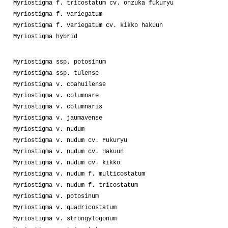
Myriostigma f. tricostatum cv. onzuka fukuryu
Myriostigma f. variegatum
Myriostigma f. variegatum cv. kikko hakuun
Myriostigma hybrid
Myriostigma ssp. potosinum
Myriostigma ssp. tulense
Myriostigma v. coahuilense
Myriostigma v. columnare
Myriostigma v. columnaris
Myriostigma v. jaumavense
Myriostigma v. nudum
Myriostigma v. nudum cv. Fukuryu
Myriostigma v. nudum cv. Hakuun
Myriostigma v. nudum cv. kikko
Myriostigma v. nudum f. multicostatum
Myriostigma v. nudum f. tricostatum
Myriostigma v. potosinum
Myriostigma v. quadricostatum
Myriostigma v. strongylogonum