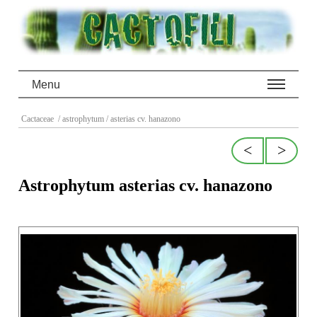
Menu
Cactaceae
/ astrophytum
/ asterias cv. hanazono
<
>
Astrophytum asterias cv. hanazono