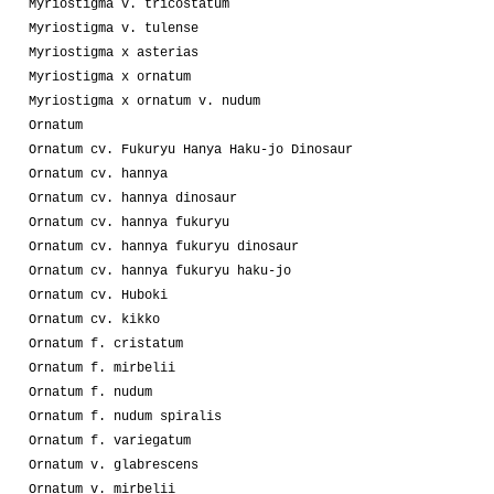
Myriostigma v. tricostatum
Myriostigma v. tulense
Myriostigma x asterias
Myriostigma x ornatum
Myriostigma x ornatum v. nudum
Ornatum
Ornatum cv. Fukuryu Hanya Haku-jo Dinosaur
Ornatum cv. hannya
Ornatum cv. hannya dinosaur
Ornatum cv. hannya fukuryu
Ornatum cv. hannya fukuryu dinosaur
Ornatum cv. hannya fukuryu haku-jo
Ornatum cv. Huboki
Ornatum cv. kikko
Ornatum f. cristatum
Ornatum f. mirbelii
Ornatum f. nudum
Ornatum f. nudum spiralis
Ornatum f. variegatum
Ornatum v. glabrescens
Ornatum v. mirbelii