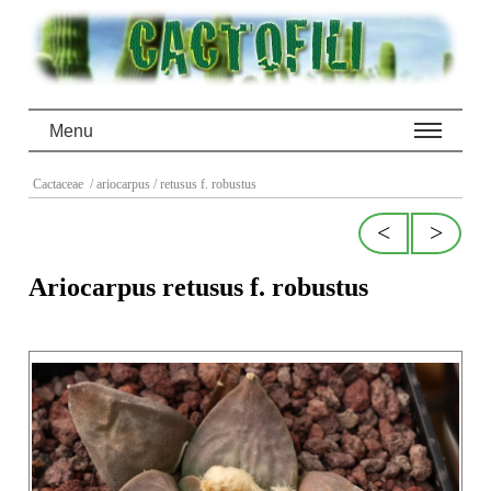
Menu
Cactaceae
/ ariocarpus
/ retusus f. robustus
<
>
Ariocarpus retusus f. robustus