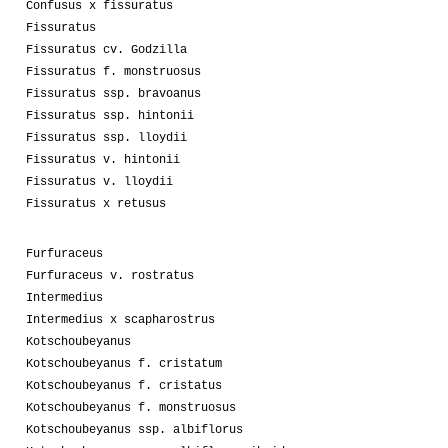
Confusus x fissuratus
Fissuratus
Fissuratus cv. Godzilla
Fissuratus f. monstruosus
Fissuratus ssp. bravoanus
Fissuratus ssp. hintonii
Fissuratus ssp. lloydii
Fissuratus v. hintonii
Fissuratus v. lloydii
Fissuratus x retusus
Furfuraceus
Furfuraceus v. rostratus
Intermedius
Intermedius x scapharostrus
Kotschoubeyanus
Kotschoubeyanus f. cristatum
Kotschoubeyanus f. cristatus
Kotschoubeyanus f. monstruosus
Kotschoubeyanus ssp. albiflorus