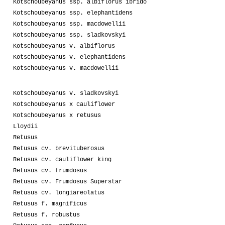
Kotschoubeyanus ssp. albiflorus ibrido
Kotschoubeyanus ssp. elephantidens
Kotschoubeyanus ssp. macdowellii
Kotschoubeyanus ssp. sladkovskyi
Kotschoubeyanus v. albiflorus
Kotschoubeyanus v. elephantidens
Kotschoubeyanus v. macdowellii
Kotschoubeyanus v. sladkovskyi
Kotschoubeyanus x cauliflower
Kotschoubeyanus x retusus
Lloydii
Retusus
Retusus cv. brevituberosus
Retusus cv. cauliflower king
Retusus cv. frumdosus
Retusus cv. Frumdosus Superstar
Retusus cv. longiareolatus
Retusus f. magnificus
Retusus f. robustus